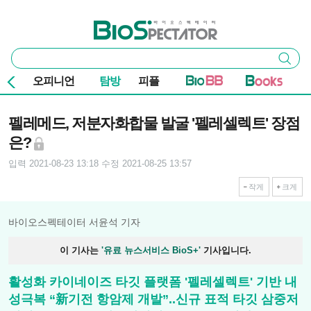
본문 바로가기
주요 메뉴
바이오스펙테이터
통
검색
합
검
오피니언
탐방
피플
색
기사본문
펠레메드, 저분자화합물 발굴 '펠레셀렉트' 장점
은?
입력 2021-08-23 13:18
수정 2021-08-25 13:57
작게
크게
바이오스펙테이터 서윤석 기자
이 기사는
'유료 뉴스서비스 BioS+'
기사입니다.
활성화 카이네이즈 타깃 플랫폼 '펠레셀렉트' 기반 내
성극복 “新기전 항암제 개발”..신규 표적 타깃 삼중저