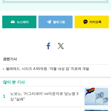
뉴스레터
텔레그램
카카오톡
페
트위
이
터로
스
기사
북
공유
관련기사
으
하기
로
펠레메드, 시리즈 A 65억원..'약물 내성 암' 치료제 개발
기
사
공
많이 본 기사
유
하
노보노, '카그리세마' vs마운자로 당뇨병 3
기
1
상 “실패”