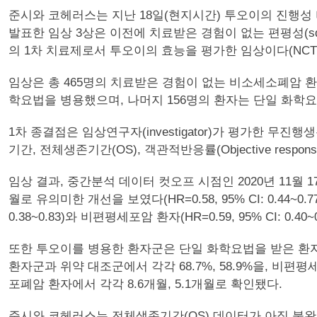
준시와 코헤러스는 지난 18일(현지시간) 투오이의 진행성 비소세포폐암(
발표한 임상 3상은 이전에 치료받은 경험이 없는 편평성(sq
의 1차 치료제로서 투오이의 효능을 평가한 임상이다(NCT038
임상은 총 465명의 치료받은 경험이 없는 비소세소폐암 환자
학요법을 병용했으며, 나머지 156명의 환자는 단일 화학요법
1차 종결점은 임상연구자(investigator)가 평가한 무진행생존기
기간, 전체생존기간(OS), 객관적반응률(Objective respon
임상 결과, 중간분석 데이터 컷오프 시점인 2020년 11월
월로 유의미한 개선을 보였다(HR=0.58, 95% CI: 0.44~0.
0.38~0.83)와 비편평세포암 환자(HR=0.59, 95% CI: 
또한 투오이를 병용한 환자군은 단일 화학요법을 받은 환자군
환자군과 위약 대조군에서 각각 68.7%, 58.9%을, 비편평
포폐암 환자에서 각각 8.6개월, 5.1개월로 확인됐다.
준시와 코헤러스는 전체생존기간(OS) 데이터가 아직 불완전(