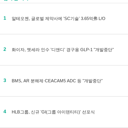
1
알테오젠, 글로벌 제약사에 'SC기술' 3.65억弗 L/O
2
화이자, 멧세라 인수 '디앤디' 경구용 GLP-1 "개발중단"
3
BMS, AR 분해제·CEACAM5 ADC 등 "개발중단"
4
HLB그룹, 신규 'GI(그룹 아이덴티티)' 선포식