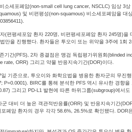
non-small cell lung cancer, NSCLC) 임상 3상
uamous) 및 비편평성(non-squamous) 비소세포폐암
56411).
(편평세포암 환자 220명, 비편평세포폐암 환자 245명)을 
만을 진행했다. 환자들은 투오이 또는 위약을 3주에 1회 24
간(PFS), 2차 종결점은 맹검 독립평가위원회(blinded indepe
se rate, ORR) 그리고 약물 반응지속기간(DOR)이다.
 17일 기준으로, 투오이와 화학요법을 병용한 환자군의 무진행
77; P=0.0001). BIRC를 통해 분석한 PFS 역시 유사한 경향
0.40~0.87) 그리고 PD-L1 발현에 따른 하위그룹(subgroup
 대비 더 높은 객관적반응률(ORR) 및 반응지속기간(DO
세포폐암 환자의 경우 각각 58.6%, 26.5%로 확인됐다. DO
immature)하지만, 분석결과 OS 중간값은 투오이 병용 