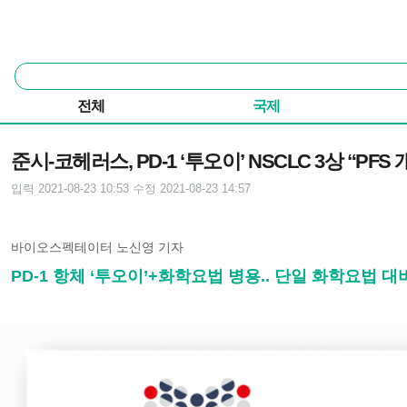
본문 바로가기
주요 메뉴
통
합
검
전체
국제
색
기사본문
준시-코헤러스, PD-1 ‘투오이’ NSCLC 3상 “PFS 
입력 2021-08-23 10:53
수정 2021-08-23 14:57
바이오스펙테이터 노신영 기자
PD-1 항체 ‘투오이’+화학요법 병용.. 단일 화학요법 