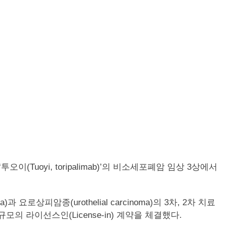
투오이(Tuoyi, toripalimab)’의 비소세포폐암 임상 3상에서
로상피암종(urothelial carcinoma)의 3차, 2차 치료
의 라이선스인(License-in) 계약을 체결했다.