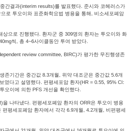
 중간결과(interim results)를 발표했다. 준시와 코헤러스가
을 대상으로 투오이와 표준화학요법 병용을 통해, 비소세포폐암
대상으로 진행됐다. 환자군 중 309명의 환자는 투오이와 화
0mg씩, 총 4~6사이클동안 투여 받았다.
ndent review committee, BIRC)가 평가한 무진행생존
생존기간은 중간값 8.3개월, 위약 대조군은 중간값 5.6개
을 보였다고 설명했다. 편평세포암 환자(HR = 0.55, 95% CI:
)에서도 투오이에 의한 PFS 개선을 확인했다.
R)을 나타냈다. 편평세포폐암 환자의 ORR은 투오이 병용
R은 편평세포폐암 환자에서 각각 6.9개월, 4.2개월, 비편평세
환자군에서 21개월, 위약 대조군에서 16개월로 투오이에 의