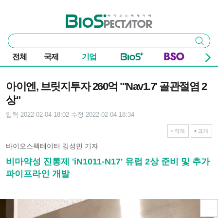
본문 바로가기
주요 메뉴
바이오스펙테이터
통
검색
합
검
전체
국제
기업
색
기사본문
아이엔, 브릿지투자 260억 "'Nav1.7' 골관절염 2
상"
입력 2022-02-04 18:02
수정 2022-02-04 18:34
작게
크게
바이오스펙테이터 김성민 기자
비마약성 진통제 'iN1011-N17' 유럽 2상 준비 및 추가
파이프라인 개발