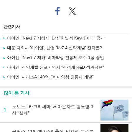
페
트위
이
터로
스
기사
북
공유
관련기사
으
하기
로
아이엔, 'Nav1.7 저해제' 1상 "차별성 Key데이터" 공개
기
사
대웅 자회사 '아이엔', 난청 'Kv7.4 신약개발' 전략은?
공
유
아이엔, 'Nav1.7 저해' 비마약성 진통제 호주 1상 승인
하
아이엔, 신약개발 심포지엄서 ”신경계 R&D 성과공유"
기
아이엔, 시리즈A 140억..”비마약성 진통제 개발”
많이 본 기사
노보노, '카그리세마' vs마운자로 당뇨병 3
1
상 “실패”
올릭스, CDO에 'GSK 출신' 민지영 수석부