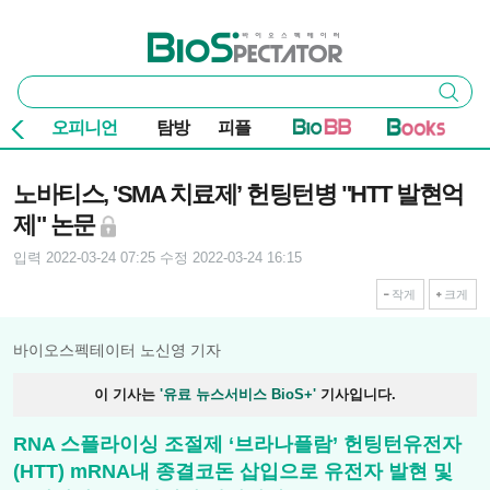
본문 바로가기
주요 메뉴
바이오스펙테이터
통
검색
합
검
오피니언
탐방
피플
색
기사본문
노바티스, 'SMA 치료제’ 헌팅턴병 "HTT 발현억
제" 논문
입력 2022-03-24 07:25
수정 2022-03-24 16:15
작게
크게
바이오스펙테이터 노신영 기자
이 기사는
'유료 뉴스서비스 BioS+'
기사입니다.
RNA 스플라이싱 조절제 ‘브라나플람’ 헌팅턴유전자
(HTT) mRNA내 종결코돈 삽입으로 유전자 발현 및