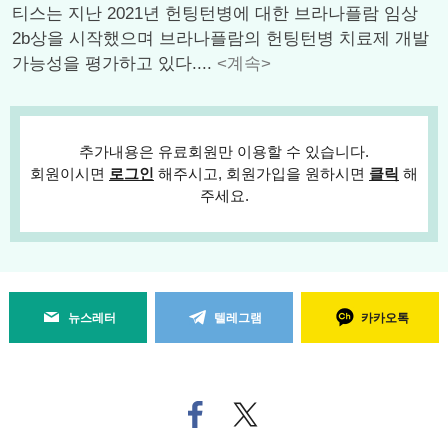
티스는 지난 2021년 헌팅턴병에 대한 브라나플람 임상
2b상을 시작했으며 브라나플람의 헌팅턴병 치료제 개발
가능성을 평가하고 있다....
<계속>
추가내용은 유료회원만 이용할 수 있습니다.
회원이시면
로그인
해주시고, 회원가입을 원하시면
클릭
해
주세요.
뉴스레터
텔레그램
카카오톡
페
트위
이
터로
스
기사