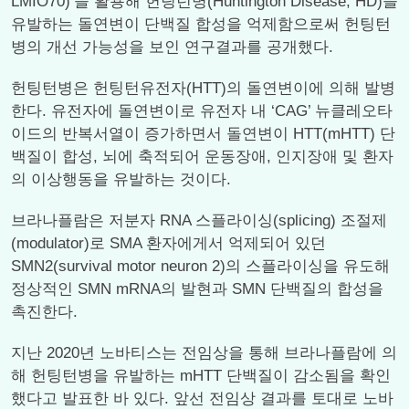
LMIO70)’을 활용해 헌팅턴병(Huntington Disease, HD)을
유발하는 돌연변이 단백질 합성을 억제함으로써 헌팅턴
병의 개선 가능성을 보인 연구결과를 공개했다.
헌팅턴병은 헌팅턴유전자(HTT)의 돌연변이에 의해 발병
한다. 유전자에 돌연변이로 유전자 내 ‘CAG’ 뉴클레오타
이드의 반복서열이 증가하면서 돌연변이 HTT(mHTT) 단
백질이 합성, 뇌에 축적되어 운동장애, 인지장애 및 환자
의 이상행동을 유발하는 것이다.
브라나플람은 저분자 RNA 스플라이싱(splicing) 조절제
(modulator)로 SMA 환자에게서 억제되어 있던
SMN2(survival motor neuron 2)의 스플라이싱을 유도해
정상적인 SMN mRNA의 발현과 SMN 단백질의 합성을
촉진한다.
지난 2020년 노바티스는 전임상을 통해 브라나플람에 의
해 헌팅턴병을 유발하는 mHTT 단백질이 감소됨을 확인
했다고 발표한 바 있다. 앞선 전임상 결과를 토대로 노바