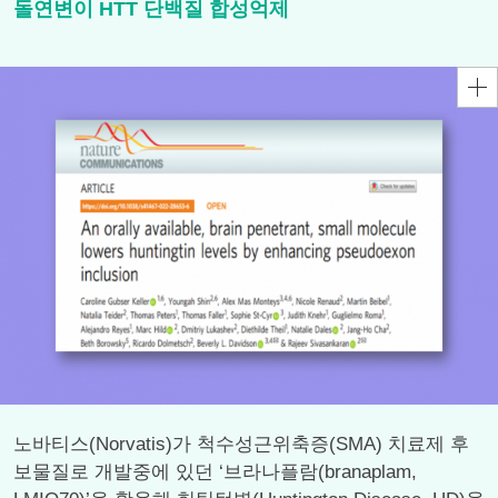
돌연변이 HTT 단백질 합성억제
노바티스(Norvatis)가 척수성근위축증(SMA) 치료제 후
보물질로 개발중에 있던 ‘브라나플람(branaplam,