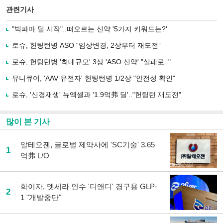
북
공유
관련기사
으
하기
로
"빅파마 딜 시작"..떠오르는 신약 '5가지 키워드는?'
기
사
로슈, 헌팅턴병 ASO “임상변경, 2상부터 재도전”
공
유
로슈, 헌팅턴병 '최대규모' 3상 'ASO 신약' "실패로.."
하
유니큐어, 'AAV 유전자' 헌팅턴병 1/2상 "안전성 확인"
기
로슈, '신경재생' 뉴엑셀과 '1.9억弗 딜'.."헌팅턴 재도전"
많이 본 기사
알테오젠, 글로벌 제약사에 'SC기술' 3.65
1
억弗 L/O
화이자, 멧세라 인수 '디앤디' 경구용 GLP-
2
1 "개발중단"