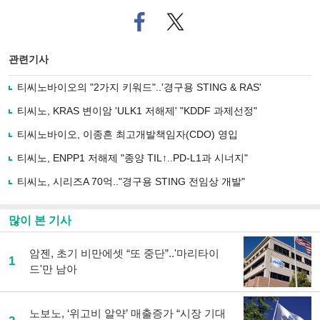
페
트위
이
터로
스
기사
북
공유
관련기사
으
하기
로
티씨노바이오의 "2가지 키워드"..'경구용 STING & RAS'
기
사
티씨노, KRAS 변이암 'ULK1 저해제' "KDDF 과제선정"
공
유
티씨노바이오, 이종흔 최고개발책임자(CDO) 영입
하
티씨노, ENPP1 저해제 "종양 TIL↑..PD-L1과 시너지"
기
티씨노, 시리즈A 70억.."경구용 STING 전임상 개발"
많이 본 기사
암젠, 초기 비만에셋 “또 중단”..'마리타이
1
드'만 남아
노보노, ‘위고비 알약’ 매출증가 “시장 기대