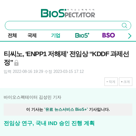
본문 바로가기
주요 메뉴
바이오스펙테이터
통
검색
합
검
전체
국제
기업
색
기사본문
티씨노, ‘ENPP1 저해제’ 전임상 “KDDF 과제선
정”
입력 2022-08-16 19:29
수정 2023-03-15 17:12
작게
크게
바이오스펙테이터 김성민 기자
이 기사는
'유료 뉴스서비스 BioS+'
기사입니다.
전임상 연구, 국내 IND 승인 진행 계획