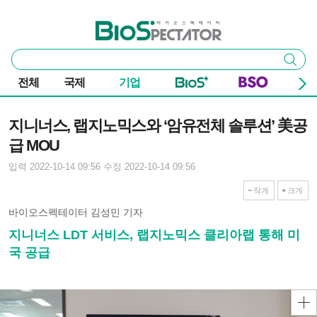
본문 바로가기
주요 메뉴
바이오스펙테이터
통
검색
합
검
전체
국제
기업
색
기사본문
지니너스, 랩지노믹스와 ‘암유전체 솔루션’ 美공
급 MOU
입력 2022-10-14 09:56
수정 2022-10-14 09:56
작게
크게
바이오스펙테이터 김성민 기자
지니너스 LDT 서비스, 랩지노믹스 클리아랩 통해 미
국 공급