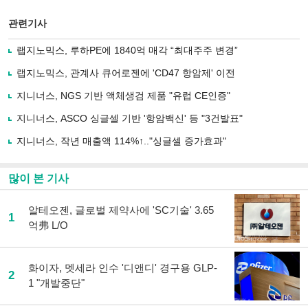
스
기사
북
공유
관련기사
으
하기
로
랩지노믹스, 루하PE에 1840억 매각 “최대주주 변경”
기
사
랩지노믹스, 관계사 큐어로젠에 'CD47 항암제' 이전
공
유
지니너스, NGS 기반 액체생검 제품 "유럽 CE인증"
하
지니너스, ASCO 싱글셀 기반 '항암백신' 등 "3건발표"
기
지니너스, 작년 매출액 114%↑.."싱글셀 증가효과"
많이 본 기사
알테오젠, 글로벌 제약사에 'SC기술' 3.65
1
억弗 L/O
화이자, 멧세라 인수 '디앤디' 경구용 GLP-
2
1 "개발중단"