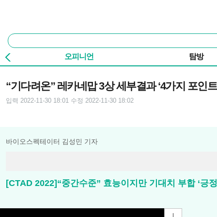
본문 바로가기
주요 메뉴
통
합
검
오피니언
탐방
색
기사본문
“기다려온” 레카네맙 3상 세부결과 ‘4가지 포인트
입력 2022-11-30 18:01
수정 2022-11-30 18:02
바이오스펙테이터 김성민 기자
[CTAD 2022]“중간수준” 효능이지만 기대치 부합 ‘