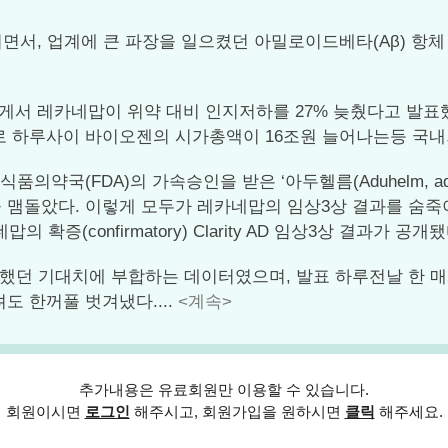
 업계에 큰 파장을 일으켰던 아밀로이드베타(Aβ) 항체 ‘레카네
게서 레카네맙이 위약 대비 인지저하를 27% 늦췄다고 발표
로 하루사이 바이오젠의 시가총액이 16조원 늘어나는등 국내
의약국(FDA)의 가속승인을 받은 ‘아두헬름(Aduhelm, a
맴돌았다. 이렇게 모두가 레카네맙의 임상3상 결과를 숨죽이
 확증(confirmatory) Clarity AD 임상3상 결과가 
했던 기대치에 부합하는 데이터였으며, 발표 하루전날 한 매
도 한꺼풀 벗겨냈다....
<계속>
추가내용은 유료회원만 이용할 수 있습니다.
회원이시면
로그인
해주시고, 회원가입을 원하시면
클릭
해주세요.