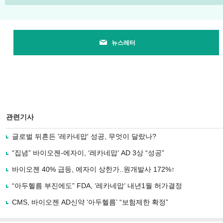
뉴스레터
관련기사
글로벌 뒤흔든 '레카네맙' 성공, 무엇이 달랐나?
“집념” 바이오젠-에자이, ‘레카네맙’ AD 3상 “성공”
바이오젠 40% 급등, 에자이 상한가..원개발사 172%↑
“아두헬름 부진에도” FDA, ‘레카네맙’ 내년1월 허가결정
CMS, 바이오젠 AD신약 ‘아두헬름’ “보험제한 확정”