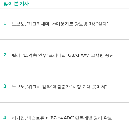
많이 본 기사
1
노보노, '카그리세마' vs마운자로 당뇨병 3상 “실패”
2
릴리, ‘10억弗 인수’ 프리베일 'GBA1 AAV' 고셔병 중단
3
노보노, ‘위고비 알약’ 매출증가 “시장 기대 못미쳐”
4
리가켐, 넥스트큐어 'B7-H4 ADC' 단독개발 권리 확보