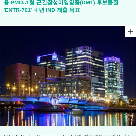
용 PMO..1형 근긴장성이영양증(DM1) 후보물질
'ENTR-701' 내년 IND 제출 목표