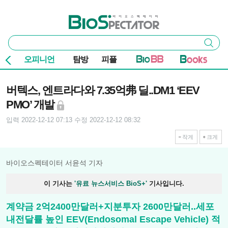
본문 바로가기
주요 메뉴
바이오스펙테이터
통
검색
합
검
오피니언
탐방
피플
색
기사본문
버텍스, 엔트라다와 7.35억弗 딜..DM1 ‘EEV
PMO’ 개발
입력 2022-12-12 07:13
수정 2022-12-12 08:32
작게
크게
바이오스펙테이터 서윤석 기자
이 기사는
'유료 뉴스서비스 BioS+'
기사입니다.
계약금 2억2400만달러+지분투자 2600만달러..세포
내전달률 높인 EEV(Endosomal Escape Vehicle) 적