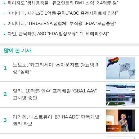
로
화이자도 '생체응축물'..듀포인트와 DM1 신약 '2.4억弗 딜'
기
사
어비디티, 시리즈C 1억弗 유치.."AOC 유전자치료제 임상"
공
유
어비디티, 'TfR1+siRNA 접합체' '부작용'..FDA "모집중단"
하
다인, 근육타깃 ASO "FDA 임상보류".."TfR 예의주시"
기
많이 본 기사
노보노, '카그리세마' vs마운자로 당뇨병 3
1
상 “실패”
릴리, ‘10억弗 인수’ 프리베일 'GBA1 AAV'
2
고셔병 중단
리가켐, 넥스트큐어 'B7-H4 ADC' 단독개발
3
권리 확보