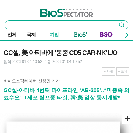
본문 바로가기
주요 메뉴
바이오스펙테이터
통
검색
합
검
전체
국제
기업
색
기사본문
GC셀, 美 아티바에 ‘동종 CD5 CAR-NK’ L/O
입력 2023-01-04 10:52
수정 2023-01-04 10:52
작게
크게
바이오스펙테이터 신창민 기자
GC셀-아티바 4번째 파이프라인 ‘AB-205’..“미충족 의
료수요↑ T세포 림프종 타깃, 韓·美 임상 동시개발”