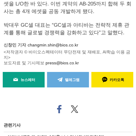
셋을 L/O한 바 있다. 이번 계약의 AB-205까지 합해 두 회
사는 총 4개 에셋을 공동 개발하게 됐다.
박대우 GC셀 대표는 “GC셀과 아티바는 전략적 제휴 관
계를 통해 글로벌 경쟁력을 강화하고 있다”고 말했다.
신창민 기자
changmin.shin@bios.co.kr
<저작권자 © 바이오스펙테이터 무단전재 및 재배포, AI학습 이용 금
지>
보도자료 및 기사제보
press@bios.co.kr
뉴스레터
텔레그램
카카오톡
페
트위
이
터로
스
기사
북
공유
관련기사
으
하기
로