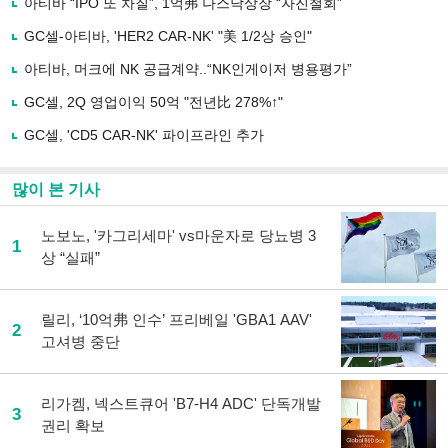
아티바 “IPO 또 차질”, 1억弗 나스닥상장 “자진철회”
기
사
GC셀-아티바, 'HER2 CAR-NK' "美 1/2상 승인"
공
유
아티바, 머크에 NK 공급계약..“NK인게이저 병용평가”
하
GC셀, 2Q 영업이익 50억 "전년比 278%↑"
기
GC셀, 'CD5 CAR-NK' 파이프라인 추가
많이 본 기사
노보노, '카그리세마' vs마운자로 당뇨병 3
1
상 “실패”
릴리, ‘10억弗 인수’ 프리베일 'GBA1 AAV'
2
고셔병 중단
리가켐, 넥스트큐어 'B7-H4 ADC' 단독개발
3
권리 확보