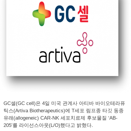
GC셀(GC cell)은 4일 미국 관계사 아티바 바이오테라퓨
틱스(Artiva Biotherapeutics)에 T세포 림프종 타깃 동종
유래(allogeneic) CAR-NK 세포치료제 후보물질 ‘AB-
205’를 라이선스아웃(L/O)했다고 밝혔다.