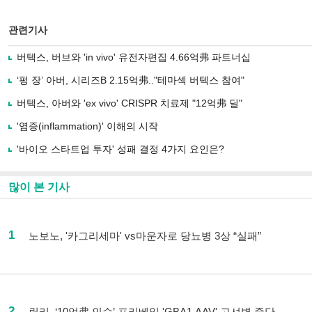
관련기사
버텍스, 버브와 'in vivo' 유전자편집 4.66억弗 파트너십
‘펑 장’ 아버, 시리즈B 2.15억弗.."테마섹 버텍스 참여"
버텍스, 아버와 'ex vivo' CRISPR 치료제 "12억弗 딜"
'염증(inflammation)' 이해의 시작
'바이오 스타트업 투자' 성패 결정 4가지 요인은?
많이 본 기사
1
노보노, '카그리세마' vs마운자로 당뇨병 3상 “실패”
2
릴리, ‘10억弗 인수’ 프리베일 'GBA1 AAV' 고셔병 중단