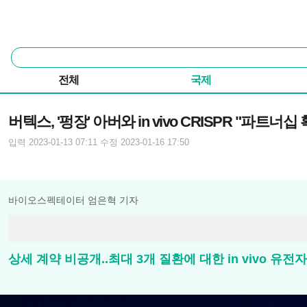
본문 바로가기
주요 메뉴
통
합
검
전체
국제
색
기사본문
버텍스, '펑장' 아버와 in vivo CRISPR "파트너십
입력 2023-01-13 07:11
수정 2023-01-16 17:50
바이오스펙테이터 엄은혁 기자
상세 계약 비공개..최대 3개 질환에 대한 in vivo 