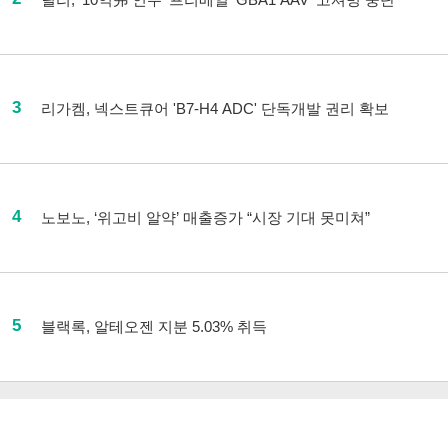
3
리가켐, 넥스트큐어 'B7-H4 ADC' 단독개발 권리 확보
4
노보노, ‘위고비 알약’ 매출증가 “시장 기대 못미쳐”
5
블랙록, 알테오젠 지분 5.03% 취득