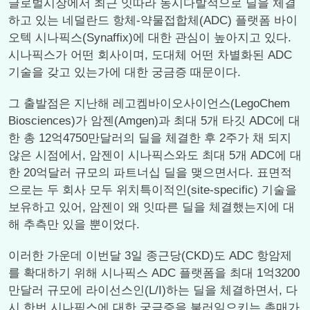
글로벌시장에서 최근 잇따라 동시다발적으로 딜을 체결
하고 있는 네덜란드 항체-약물접합체(ADC) 플랫폼 바이
오텍 시나픽스(Synaffix)에 대한 관심이 높아지고 있다.
시나픽스가 어떤 회사이며, 도대체 어떤 차별화된 ADC
기술을 갖고 있는가에 대한 궁금증 때문이다.
그 출발점은 지난해 레고켐바이오사이언스(LegoChem
Biosciences)가 암젠(Amgen)과 최대 5개 타깃 ADC에 대
한 총 12억4750만달러의 딜을 체결한 후 2주가 채 되지
않은 시점에서, 암젠이 시나픽스와도 최대 5개 ADC에 대
한 20억달러 규모의 파트너십 딜을 맺으면서다. 표면적
으로는 두 회사 모두 위치특이적인(site-specific) 기술을
보유하고 있어, 암젠이 왜 잇따른 딜을 체결했는지에 대
해 추측만 있을 뿐이었다.
이러한 가운데 이번달 3일 종근당(CKD)도 ADC 항암제
를 확대하기 위해 시나픽스 ADC 플랫폼을 최대 1억3200
만달러 규모에 라이선스인(L/I)하는 딜을 체결하면서, 다
시 한번 시나픽스에 대한 궁금증을 불러일으키는 촉매가