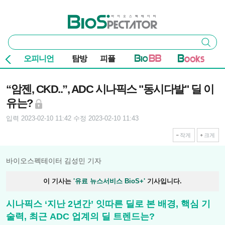
본문 바로가기
주요 메뉴
바이오스펙테이터
통
검색
합
검
오피니언
탐방
피플
색
기사본문
“암젠, CKD..”, ADC 시나픽스 "동시다발" 딜 이
유는?
입력 2023-02-10 11:42
수정 2023-02-10 11:43
작게
크게
바이오스펙테이터 김성민 기자
이 기사는
'유료 뉴스서비스 BioS+'
기사입니다.
시나픽스 ‘지난 2년간’ 잇따른 딜로 본 배경, 핵심 기
술력, 최근 ADC 업계의 딜 트렌드는?