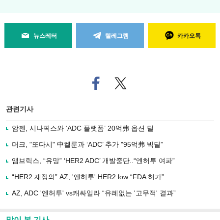
뉴스레터
텔레그램
카카오톡
페
트위
이
터로
스
기사
북
공유
관련기사
으
하기
로
암젠, 시나픽스와 ‘ADC 플랫폼’ 20억弗 옵션 딜
기
사
머크, "또다시" 中켈룬과 ‘ADC’ 추가 "95억弗 빅딜”
공
유
앰브릭스, “유망” ‘HER2 ADC’ 개발중단..“엔허투 여파”
하
“HER2 재정의” AZ, '엔허투' HER2 low “FDA 허가”
기
AZ, ADC '엔허투' vs캐싸일라 “유례없는 '고무적' 결과”
많이 본 기사