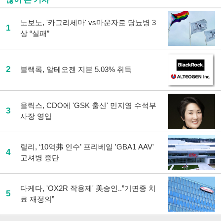
노보노, '카그리세마' vs마운자로 당뇨병 3
1
상 “실패”
2
블랙록, 알테오젠 지분 5.03% 취득
올릭스, CDO에 'GSK 출신' 민지영 수석부
3
사장 영입
릴리, ‘10억弗 인수’ 프리베일 'GBA1 AAV'
4
고셔병 중단
다케다, 'OX2R 작용제' 美승인..”기면증 치
5
료 재정의”