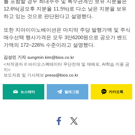
를 포함할 경우 최대주주 및 특수관계인 보유 지분율은
12.6%(공모후 지분율 11.5%)로 다소 낮은 지분을 보유
하고 있는 것으로 판단된다고 설명했다.
또한 지아이이노베이션은 마지막 주당 발행가액 및 주식
매수선택 행사가격은 모두 3만6200원으로 공모가 밴드
가액의 172~226% 수준이라고 설명했다.
김성민 기자
sungmin.kim@bios.co.kr
<저작권자 © 바이오스펙테이터 무단전재 및 재배포, AI학습 이용 금
지>
보도자료 및 기사제보
press@bios.co.kr
뉴스레터
텔레그램
카카오톡
페
트위
이
터로
스
기사