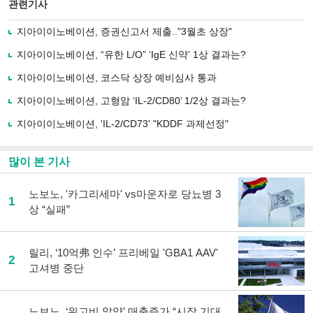
북
공유
관련기사
으
하기
로
지아이이노베이션, 증권신고서 제출.."3월초 상장"
기
사
지아이이노베이션, “유한 L/O” ‘IgE 신약’ 1상 결과는?
공
유
지아이이노베이션, 코스닥 상장 예비심사 통과
하
지아이이노베이션, 고형암 ‘IL-2/CD80’ 1/2상 결과는?
기
지아이이노베이션, 'IL-2/CD73' "KDDF 과제선정"
많이 본 기사
노보노, '카그리세마' vs마운자로 당뇨병 3
1
상 “실패”
릴리, ‘10억弗 인수’ 프리베일 'GBA1 AAV'
2
고셔병 중단
노보노, ‘위고비 알약’ 매출증가 “시장 기대