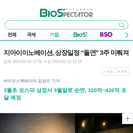
본문 바로가기
주요 메뉴
바이오스펙테이터
통
검색
합
검
전체
국제
기업
색
기사본문
지아이이노베이션, 상장일정 “돌연” 3주 미뤄져
입력 2023-02-20 17:56
수정 2023-02-22 13:15
작게
크게
바이오스펙테이터 김성민 기자
3월초 코스닥 상장서 3월말로 순연, 320억~420억 조
달 예정