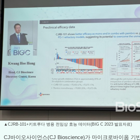
▲CJRB-101+키트루다 병용 전임상 효능 데이터(BIG C 2023 발표자료)
CJ바이오사이언스(CJ Bioscience)가 마이크로바이옴