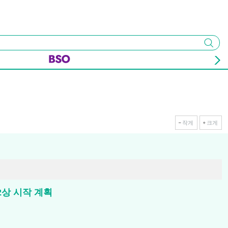
검색
작게
크게
 2상 시작 계획