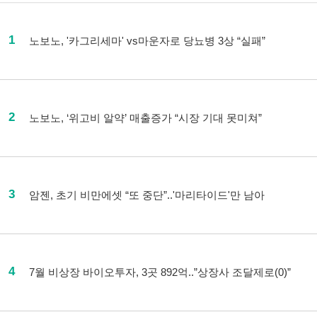
1
노보노, '카그리세마' vs마운자로 당뇨병 3상 “실패”
2
노보노, ‘위고비 알약’ 매출증가 “시장 기대 못미쳐”
3
암젠, 초기 비만에셋 “또 중단”..'마리타이드'만 남아
4
7월 비상장 바이오투자, 3곳 892억..”상장사 조달제로(0)”