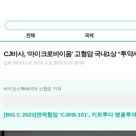
본문 바로가기
주요 메뉴
통
합
검
전체
국제
색
기사본문
CJ바사, ‘마이크로바이옴’ 고형암 국내1상 “투약
입력 2023-11-27 10:51
수정 2023-11-27 10:54
바이오스펙테이터 신창민 기자
[BIG C 2023]면역항암 ‘CJRB-101’, 키트루다 병