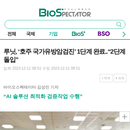
본문 바로가기
주요 메뉴
바이오스펙테이터
통
검색
합
검
전체
국제
기업
색
기사본문
루닛, ‘호주 국가유방암검진’ 1단계 완료..“2단계
돌입”
입력 2023-12-11 08:51
수정 2023-12-11 08:51
작게
크게
바이오스펙테이터 김성민 기자
“AI 솔루션 최적화 검증작업 수행”