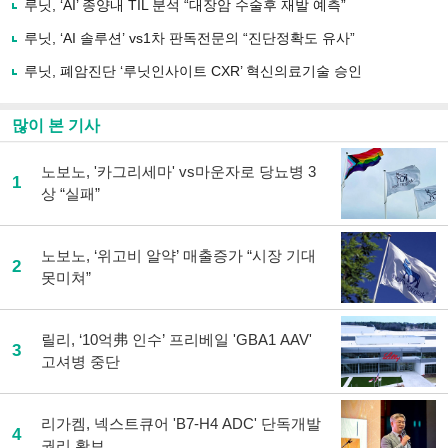
유
루닛, ‘AI’ 종양내 TIL 분석 “대장암 수술후 재발 예측”
하
루닛, ‘AI 솔루션’ vs1차 판독전문의 “진단정확도 유사”
기
루닛, 폐암진단 ‘루닛인사이트 CXR’ 혁신의료기술 승인
많이 본 기사
노보노, '카그리세마' vs마운자로 당뇨병 3
1
상 “실패”
노보노, ‘위고비 알약’ 매출증가 “시장 기대
2
못미쳐”
릴리, ‘10억弗 인수’ 프리베일 'GBA1 AAV'
3
고셔병 중단
리가켐, 넥스트큐어 'B7-H4 ADC' 단독개발
4
권리 확보