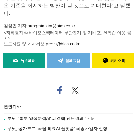
운 기준을 제시하는 발판이 될 것으로 기대한다”고 말했
다.
김성민 기자
sungmin.kim@bios.co.kr
<저작권자 © 바이오스펙테이터 무단전재 및 재배포, AI학습 이용 금
지>
보도자료 및 기사제보
press@bios.co.kr
뉴스레터
텔레그램
카카오톡
페
트위
이
터로
스
기사
북
공유
관련기사
으
하기
로
루닛, '흉부 영상분석AI' 폐결핵 진단결과 “논문"
기
사
루닛, 싱가포르 ‘국립 의료AI 플랫폼’ 최종사업자 선정
공