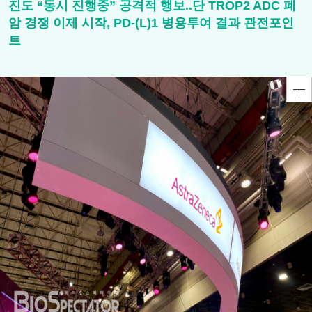
진도 “동시 진행중” 공격적 행보..단 TROP2 ADC 폐
암 경쟁 이제 시작, PD-(L)1 병용투여 결과 관전포인
트