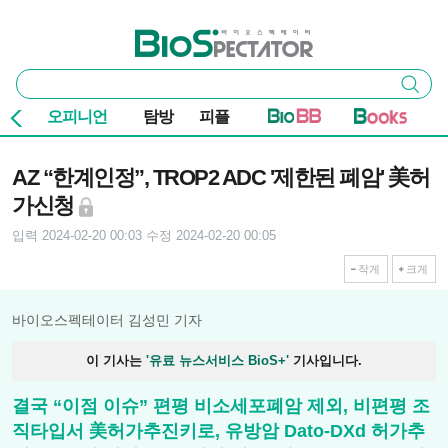
본문 바로가기
주요 메뉴
바이오스펙테이터
통
검색
합
검
오피니언
탐방
피플
색
기사본문
AZ “한계인정”, TROP2 ADC '제한된 폐암' 美허
가신청
입력 2024-02-20 00:03
수정 2024-02-20 00:05
작게
크게
바이오스펙테이터 김성민 기자
이 기사는
'유료 뉴스서비스 BioS+'
기사입니다.
결국 “이점 이슈” 편평 비소세포폐암 제외, 비편평 조
직타입서 美허가추진키로, 유방암 Dato-DXd 허가추