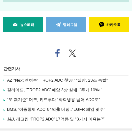
뉴스레터
텔레그램
카카오톡
페
트위
이
터로
스
기사
북
공유
관련기사
으
하기
로
AZ “Next 엔허투” TROP2 ADC 첫3상 “실망, 23조 증발”
기
사
길리어드, ‘TROP2 ADC’ 폐암 3상 실패..“주가 10%↓”
공
유
“또 新기준” 머크, 키트루다 “화학병용 넘어 ADC로”
하
BMS, ‘이중항체 ADC’ 84억弗 베팅..“EGFR 폐암 맞수”
기
J&J, 레고켐 ‘TROP2 ADC’ 17억弗 딜 “3가지 이유는?”