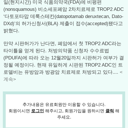
일(현지시간) 미국 식품의약국(FDA)에 비평편
(nonsquamous) 비소세포폐암 2차치료제로 TROP2 ADC
‘다토포타맙 데룩스테칸(datopotamab deruxtecan, Dato-
DXd)’의 허가신청서(BLA) 제출이 접수(accepted)됐다고
밝혔다.
만약 시판허가가 난다면, 폐암에서 첫 TROP2 ADC라는
타이틀을 얻게 된다. 처방의약품 신청자 수수료법
(PDUFA)에 따라 오는 12월20일까지 시판허가 여부가 결
정될 예정이다. 현재 유일하게 시판된 TROP2 ADC인 트
로델비는 유방암과 방광암 치료제로 처방되고 있다....
<
계속>
추가내용은 유료회원만 이용할 수 있습니다.
회원이시면
로그인
해주시고, 회원가입을 원하시면
클릭
해
주세요.