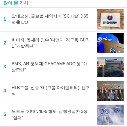
많이 본 기사
알테오젠, 글로벌 제약사에 'SC기술' 3.65
1
억弗 L/O
화이자, 멧세라 인수 '디앤디' 경구용 GLP-
2
1 "개발중단"
BMS, AR 분해제·CEACAM5 ADC 등 "개
3
발중단"
HLB그룹, 신규 'GI(그룹 아이덴티티)' 선포
4
식
노보노 "기대", 'IL-6 항체' 심혈관질환 3상
5
"실패”