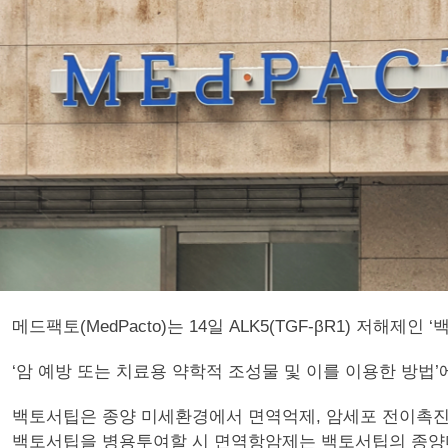
메드팩토(MedPacto)는 14일 ALK5(TGF-βR1) 저해제인
‘암 예방 또는 치료용 약학적 조성물 및 이를 이용한 방법
백토서팁은 종양 미세환경에서 면역억제, 암세포 전이촉진과
백토서팁을 병용투여할 시 면역항암제는 백토서팁의 종양미세