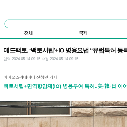
본문 바로가기
주요 메뉴
통
합
검
전체
국제
색
기사본문
메드팩토, ‘백토서팁’+IO 병용요법 “유럽특허 등
입력 2024-05-14 09:15
수정 2024-05-14 09:15
바이오스펙테이터 신창민 기자
백토서팁+면역항암제(IO) 병용투여 특허..美·韓·日 이