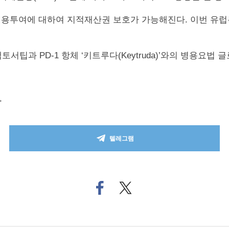
투여에 대하여 지적재산권 보호가 가능해진다. 이번 유럽특
팁과 PD-1 항체 ‘키트루다(Keytruda)’와의 병용요법 
>
텔레그램
페
트위
이
터로
스
기사
북
공유
으
하기