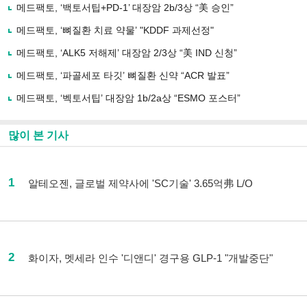
메드팩토, ‘백토서팁+PD-1’ 대장암 2b/3상 “美 승인”
메드팩토, ‘뼈질환 치료 약물’ "KDDF 과제선정"
메드팩토, ‘ALK5 저해제’ 대장암 2/3상 “美 IND 신청”
메드팩토, ‘파골세포 타깃’ 뼈질환 신약 “ACR 발표”
메드팩토, ‘벡토서팁’ 대장암 1b/2a상 “ESMO 포스터”
많이 본 기사
1
알테오젠, 글로벌 제약사에 'SC기술' 3.65억弗 L/O
2
화이자, 멧세라 인수 '디앤디' 경구용 GLP-1 "개발중단"