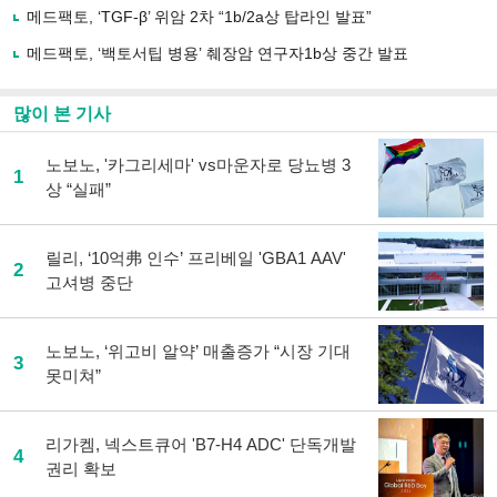
메드팩토, ‘TGF-β’ 위암 2차 “1b/2a상 탑라인 발표”
기
메드팩토, ‘백토서팁 병용’ 췌장암 연구자1b상 중간 발표
많이 본 기사
노보노, '카그리세마' vs마운자로 당뇨병 3
1
상 “실패”
릴리, ‘10억弗 인수’ 프리베일 'GBA1 AAV'
2
고셔병 중단
노보노, ‘위고비 알약’ 매출증가 “시장 기대
3
못미쳐”
리가켐, 넥스트큐어 'B7-H4 ADC' 단독개발
4
권리 확보