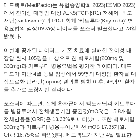
메드팩토(MedPacto)는 유럽종양학회 2023(ESMO 2023)
에서 전이성 대장암 대상 ALK5(TGF-βR1) 저해제 ‘백토
서팁(vactosertib)’과 PD-1 항체 ‘키트루다(Keytruda)’ 병
용요법의 임상1b/2a상 데이터를 포스터 발표했다고 23일
밝혔다.
이번에 공개된 데이터는 기존 치료에 실패한 전이성 대
장암 환자 105명을 대상으로 한 백토서팁(200mg 및
300mg)과 키트루다 병용요법을 평가한 데이터다. 메드
팩토가 지난 4월 동일 임상에서 59명의 대장암 환자를 대
상으로한 탑라인(topline) 결과를 밝힌 이후, 46명의 환자
를 추가로 포함시킨 결과이다.
포스터에 따르면, 전체 환자군에서 백토서팁과 키트루다
를 병용투여시 전체생존기간 중간값(mOS)은 15.8개월,
전체반응률(ORR)은 13.33%로 나타났다. 또한 백토서팁
300mg과 키트루다 병용투여군에선 mOS 17.35개월,
ORR 18.75%로 확인됐다. 메드팩토가 지난 4월 발표한