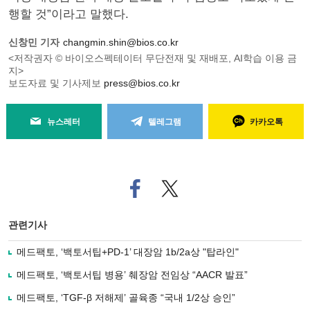
행할 것”이라고 말했다.
신창민 기자
changmin.shin@bios.co.kr
<저작권자 © 바이오스펙테이터 무단전재 및 재배포, AI학습 이용 금
지>
보도자료 및 기사제보
press@bios.co.kr
뉴스레터
텔레그램
카카오톡
페
트위
이
터로
스
기사
북
공유
관련기사
으
하기
로
메드팩토, ‘백토서팁+PD-1’ 대장암 1b/2a상 "탑라인"
기
사
메드팩토, ‘백토서팁 병용’ 췌장암 전임상 “AACR 발표”
공
유
메드팩토, ‘TGF-β 저해제’ 골육종 “국내 1/2상 승인”
하