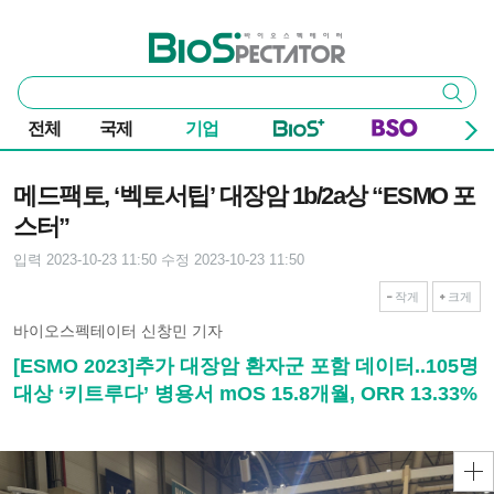
본문 바로가기
주요 메뉴
바이오스펙테이터
통
검색
합
검
전체
국제
기업
색
기사본문
메드팩토, ‘벡토서팁’ 대장암 1b/2a상 “ESMO 포
스터”
입력 2023-10-23 11:50
수정 2023-10-23 11:50
작게
크게
바이오스펙테이터 신창민 기자
[ESMO 2023]추가 대장암 환자군 포함 데이터..105명
대상 ‘키트루다’ 병용서 mOS 15.8개월, ORR 13.33%