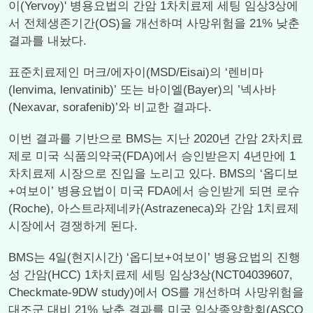
이(Yervoy)' 병용요법의 간암 1차치료제 세팅 임상3상에
서 전체생존기간(OS)을 개선하며 사망위험을 21% 낮춘
결과를 내놨다.
표준치료제인 머크/에자이(MSD/Eisai)의 ‘렌비마
(lenvima, lenvatinib)’ 또는 바이엘(Bayer)의 ’넥사바
(Nexavar, sorafenib)’와 비교한 결과다.
이번 결과를 기반으로 BMS는 지난 2020년 간암 2차치료
제로 미국 식품의약국(FDA)에서 승인받은지 4년만에 1
차치료제 시장으로 진입을 노리고 있다. BMS의 ‘옵디보
+여보이’ 병용요법이 미국 FDA에서 승인받게 되면 로슈
(Roche), 아스트라제네카(Astrazeneca)와 간암 1치료제
시장에서 경쟁하게 된다.
BMS는 4일(현지시간) ‘옵디보+여보이’ 병용요법의 진행
성 간암(HCC) 1차치료제 세팅 임상3상(NCT04039607,
Checkmate-9DW study)에서 OS를 개선하며 사망위험을
대조군 대비 21% 낮춘 결과를 미국 임상종양학회(ASCO