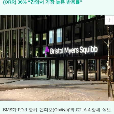
(ORR) 36% “간암서 가장 높은 반응률”
BMS가 PD-1 항체 ‘옵디보(Opdivo)’와 CTLA-4 항체 '여보