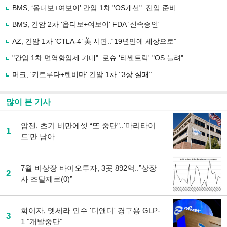
로
BMS, ‘옵디보+여보이’ 간암 1차 "OS개선"..진입 준비
기
사
BMS, 간암 2차 '옵디보+여보이' FDA '신속승인'
공
유
AZ, 간암 1차 ‘CTLA-4’ 美 시판..“19년만에 세상으로”
하
"간암 1차 면역항암제 기대"..로슈 '티쎈트릭' "OS 늘려"
기
머크, '키트루다+렌비마' 간암 1차 ‘’3상 실패’’
많이 본 기사
암젠, 초기 비만에셋 “또 중단”..'마리타이
1
드'만 남아
7월 비상장 바이오투자, 3곳 892억..”상장
2
사 조달제로(0)”
화이자, 멧세라 인수 '디앤디' 경구용 GLP-
3
1 "개발중단"