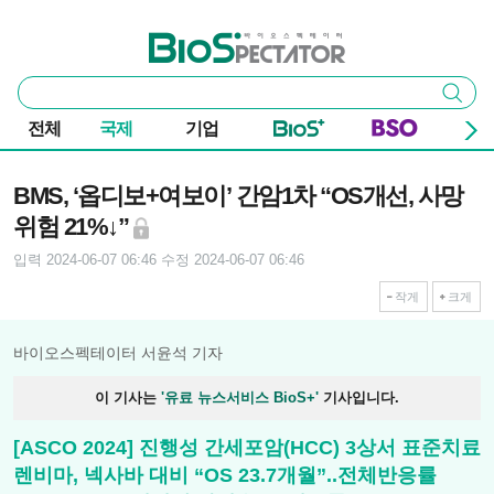
본문 바로가기
주요 메뉴
바이오스펙테이터
통
검색
합
검
전체
국제
기업
색
기사본문
BMS, ‘옵디보+여보이’ 간암1차 “OS개선, 사망
위험 21%↓”
입력 2024-06-07 06:46
수정 2024-06-07 06:46
작게
크게
바이오스펙테이터 서윤석 기자
이 기사는
'유료 뉴스서비스 BioS+'
기사입니다.
[ASCO 2024] 진행성 간세포암(HCC) 3상서 표준치료
렌비마, 넥사바 대비 “OS 23.7개월”..전체반응률