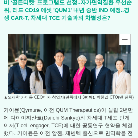
비 '골든티켓' 프로그램도 선정..자가면역질환 우선순
위, 리드 CD19 에셋 'QUM1' 내년 중반 IND 예정..경
쟁 CAR-T, 차세대 TCE 기술과의 차별성은?
▲오재학 카이뮨 CEO이자 창업자(왼쪽에서 3번째), 박한길 CTO(맨 왼쪽)
카이뮨(Qymune, 이전 QUM Therapeutics)이 설립 2년만
에 다이이찌산쿄(Daiichi Sankyo)와 차세대 T세포 인게
이저(T cell engager, TCE)에 대한 공동연구 협약을 체결
했다. 카이뮨은 이전 암젠, 제넨텍 출신으로 면역학을 전