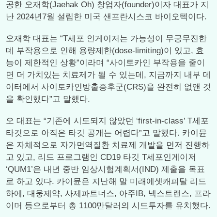
공한 오재학(Jaehak Oh) 창업자(founder)이자 대표가 지
난 2024년7월 설립한 미국 샌프란시스코 바이오텍이다.
오재학 대표는 “T세포 인게이저는 가능성이 무궁무진한
데 부작용으로 인해 용량제한(dose-limiting)이 있고, 효
능이 제한적인 상황”이라며 “사이토카인 부작용을 줄이
면 더 가치있는 치료제가 될 수 있는데, 지금까지 내부 데
이터에서 사이토카인방출증후군(CRS)을 완전히 없앤 것
을 확인했다”고 말했다.
오 대표는 “기존에 시도되지 않았던 ‘first-in-class’ T세포
타깃으로 아직은 타깃 공개는 어렵다”고 말했다. 카이뮨
은 자체적으로 자가면역질환 치료제 개발을 먼저 진행하
고 있고, 리드 프로그램인 CD19 타깃 T세포인게이저
‘QUM1’은 내년 중반 임상시험계획서(IND) 제출을 목표
로 하고 있다. 카이뮨은 지난해 말 미래에셋캐피탈 리드
하에, 대웅제약, 사제파트너스, 아주IB, 넥스트랜스, 프라
이머 등으로부터 총 1100만달러의 시드투자를 유치했다.