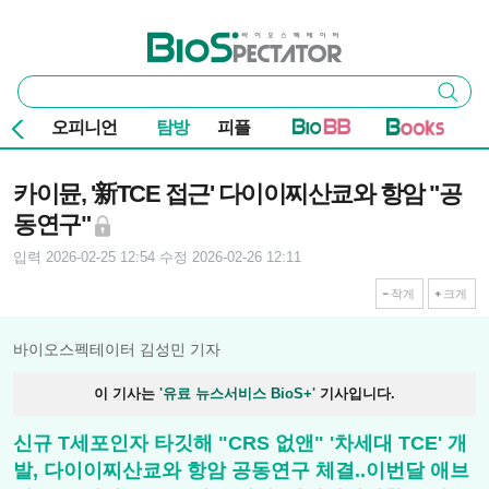
본문 바로가기
주요 메뉴
바이오스펙테이터
통
검색
합
검
오피니언
탐방
피플
색
기사본문
카이뮨, '新TCE 접근' 다이이찌산쿄와 항암 "공
동연구"
입력 2026-02-25 12:54
수정 2026-02-26 12:11
작게
크게
바이오스펙테이터 김성민 기자
이 기사는
'유료 뉴스서비스 BioS+'
기사입니다.
신규 T세포인자 타깃해 "CRS 없앤" '차세대 TCE' 개
발, 다이이찌산쿄와 항암 공동연구 체결..이번달 애브