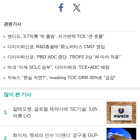
페
트위
이
터로
스
기사
북
공유
관련기사
으
하기
로
캔디드, 3.7억弗 ‘빅 출범’..자가면역 TCE “큰 흐름”
기
사
다이이찌산쿄, R&D총괄에 '前노바티스 CMO' 영입
공
유
다이이찌산쿄, 'PBD' ADC 중단..TROP2 3상 "AI 마커 적용"
하
머크 “이제 SCLC 승부”, 다이이찌와 ‘TCE+ADC’ 베팅
기
자눅스 "현실 직면?", 'masking TCE' ORR 30%로 "급감"
많이 본 기사
알테오젠, 글로벌 제약사에 'SC기술' 3.65
1
억弗 L/O
화이자, 멧세라 인수 '디앤디' 경구용 GLP-
2