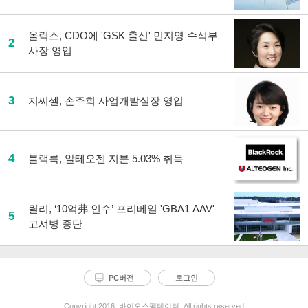
올릭스, CDO에 'GSK 출신' 민지영 수석부
2
사장 영입
3
지씨셀, 손주희 사업개발실장 영입
4
블랙록, 알테오젠 지분 5.03% 취득
릴리, ‘10억弗 인수’ 프리베일 'GBA1 AAV'
5
고셔병 중단
PC버전
로그인
Copyright 2016. 바이오스펙테이터. All rights reserved