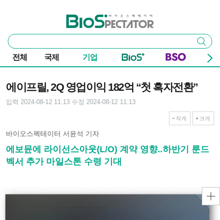
본문 바로가기
주요 메뉴
바이오스펙테이터
통
검색
합
검
전체
국제
기업
색
기사본문
에이프릴, 2Q 영업이익 182억 “첫 흑자전환”
입력 2024-08-12 11:13
수정 2024-08-12 11:13
작게
크게
바이오스펙테이터 서윤석 기자
에보뮨에 라이선스아웃(L/O) 계약 영향..하반기 룬드
벡서 추가 마일스톤 수령 기대