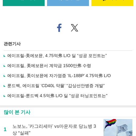
페
트위
이
터로
스
기사
북
공유
관련기사
으
하기
로
에이프릴-美에보뮨, 4.75억弗 L/O 딜 “성공 포인트는”
기
사
에이프릴, 美에보뮨서 계약금 1500만弗 수령
공
유
에이프릴, 美이보뮨에 자가염증 ‘IL-18BP’ 4.75억弗 L/O
하
룬드벡, 에이프릴 ‘CD40L 약물’ “갑상선안병증 개발”
기
에이프릴-룬드벡 4.5억弗 L/O 딜 "성공 터닝포인트는"
많이 본 기사
노보노, '카그리세마' vs마운자로 당뇨병 3
1
상 “실패”