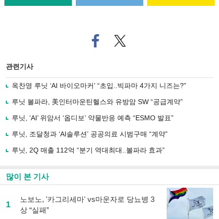
페
트위
이
터로
스
기사
북
공유
관련기사
으
하기
로
옥찬영 루닛 ‘AI 바이오마커’ “초입..빅파마 4가지 니즈는?”
기
사
루닛 볼파라, 美인터마운틴헬스와 유방암 SW “공급계약”
공
유
루닛, ‘AI’ 위암서 ‘옵디보’ 약물반응 예측 “ESMO 발표”
하
루닛, 조달청과 ‘AI솔루션’ 공공의료 시범구매 “계약”
기
루닛, 2Q 매출 112억 “분기 역대최대..볼파라 효과”
많이 본 기사
노보노, '카그리세마' vs마운자로 당뇨병 3
1
상 “실패”