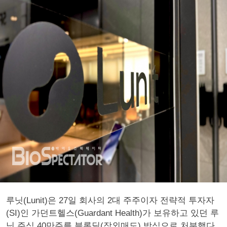
루닛(Lunit)은 27일 회사의 2대 주주이자 전략적 투자자
(SI)인 가던트헬스(Guardant Health)가 보유하고 있던 루
닛 주식 40만주를 블록딜(장외매도) 방식으로 처분했다