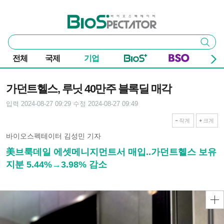
본문 바로가기
주요 메뉴
바이오스펙테이터
통
검색
합
검
전체
국제
기업
색
기사본문
가던트헬스, 루닛 40만주 블록딜 매각
입력 2024-08-27 09:29
수정 2024-08-27 09:49
작게
크게
바이오스펙테이터 김성민 기자
美브룩데일 에셋메니지먼트서 매입..가던트헬스 보유
지분 5.44%→3.98% 감소