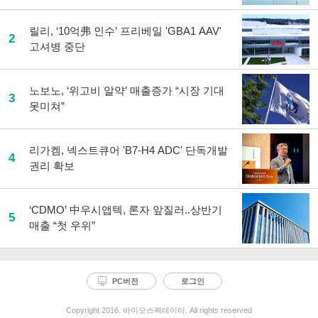
릴리, ‘10억弗 인수’ 프리베일 'GBA1 AAV'
2
고셔병 중단
노보노, ‘위고비 알약’ 매출증가 “시장 기대
3
못미쳐”
리가켐, 넥스트큐어 'B7-H4 ADC' 단독개발
4
권리 확보
‘CDMO’ 中우시앱텍, 론자 앞질러..상반기
5
매출 “첫 우위”
PC버전
로그인
Copyright 2016. 바이오스펙테이터. All rights reserved