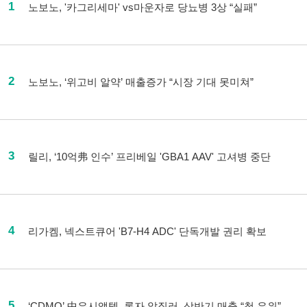
1
노보노, '카그리세마' vs마운자로 당뇨병 3상 “실패”
2
노보노, ‘위고비 알약’ 매출증가 “시장 기대 못미쳐”
3
릴리, ‘10억弗 인수’ 프리베일 'GBA1 AAV' 고셔병 중단
4
리가켐, 넥스트큐어 'B7-H4 ADC' 단독개발 권리 확보
5
‘CDMO’ 中우시앱텍, 론자 앞질러..상반기 매출 “첫 우위”