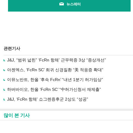
뉴스레터
관련기사
J&J, “범위 넓힌” ‘FcRn 항체’ 근무력증 3상 “증상개선”
아젠엑스, ‘FcRn SC’ 희귀 신경질환 “美 적응증 확대”
이뮤노반트, 한올 ‘후속 FcRn’ “내년 1분기 허가임상”
하버바이오, 한올 ‘FcRn SC’ “中허가신청서 재제출”
J&J, ‘FcRn 항체’ 쇼그렌증후군 2상도 “성공”
많이 본 기사