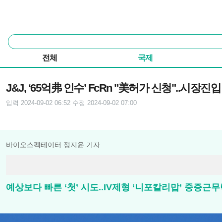
본문 바로가기
주요 메뉴
통
합
검
전체
국제
색
기사본문
J&J, ‘65억弗 인수’ FcRn "美허가 신청"..시장진
입력 2024-09-02 06:52
수정 2024-09-02 07:00
바이오스펙테이터 정지윤 기자
예상보다 빠른 ‘첫’ 시도..IV제형 ‘니포칼리맙’ 중증근