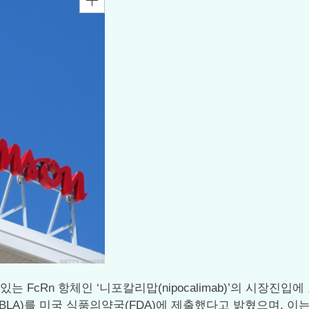
고 있는 FcRn 항체인 ‘니포칼리맙(nipocalimab)’의 시장
A)를 미국 식품의약국(FDA)에 제출했다고 밝혔으며, 이는