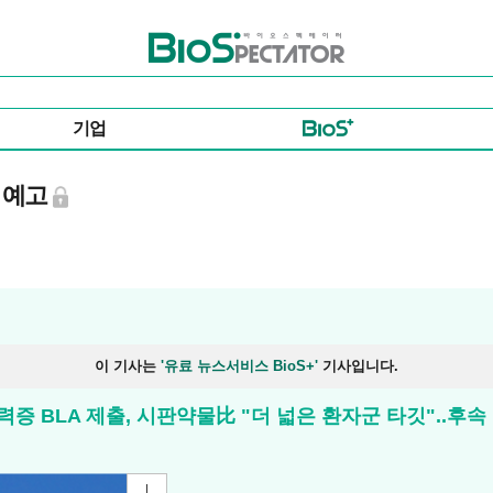
바이오스펙테이터
기업
입 예고
이 기사는
'유료 뉴스서비스 BioS+'
기사입니다.
무력증 BLA 제출, 시판약물比 "더 넓은 환자군 타깃"..후