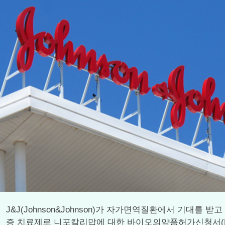
J&J(Johnson&Johnson)가 자가면역질환에서 기대를 받
증 치료제로 니포칼리맙에 대한 바이오의약품허가신청서(BL