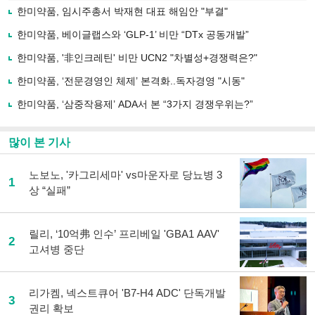
로
한미약품, 임시주총서 박재현 대표 해임안 "부결"
기
사
한미약품, 베이글랩스와 ‘GLP-1’ 비만 “DTx 공동개발”
공
유
한미약품, '非인크레틴' 비만 UCN2 "차별성+경쟁력은?"
하
한미약품, ‘전문경영인 체제’ 본격화..독자경영 "시동"
기
한미약품, ‘삼중작용제’ ADA서 본 “3가지 경쟁우위는?”
많이 본 기사
노보노, '카그리세마' vs마운자로 당뇨병 3
1
상 “실패”
릴리, ‘10억弗 인수’ 프리베일 'GBA1 AAV'
2
고셔병 중단
리가켐, 넥스트큐어 'B7-H4 ADC' 단독개발
3
권리 확보