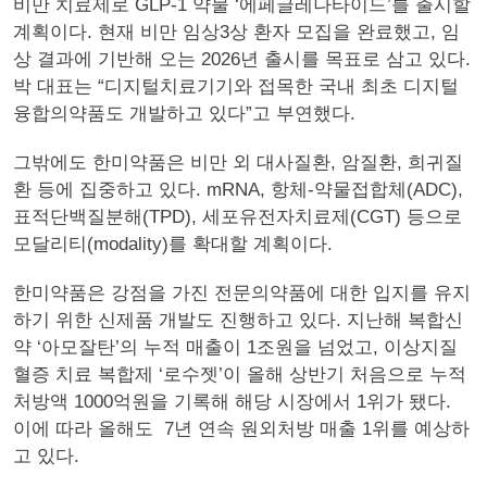
비만 치료제로 GLP-1 약물 ‘에페글레나타이드’를 출시할
계획이다. 현재 비만 임상3상 환자 모집을 완료했고, 임
상 결과에 기반해 오는 2026년 출시를 목표로 삼고 있다.
박 대표는 “디지털치료기기와 접목한 국내 최초 디지털
융합의약품도 개발하고 있다”고 부연했다.
그밖에도 한미약품은 비만 외 대사질환, 암질환, 희귀질
환 등에 집중하고 있다. mRNA, 항체-약물접합체(ADC),
표적단백질분해(TPD), 세포유전자치료제(CGT) 등으로
모달리티(modality)를 확대할 계획이다.
한미약품은 강점을 가진 전문의약품에 대한 입지를 유지
하기 위한 신제품 개발도 진행하고 있다. 지난해 복합신
약 ‘아모잘탄’의 누적 매출이 1조원을 넘었고, 이상지질
혈증 치료 복합제 ‘로수젯’이 올해 상반기 처음으로 누적
처방액 1000억원을 기록해 해당 시장에서 1위가 됐다.
이에 따라 올해도 7년 연속 원외처방 매출 1위를 예상하
고 있다.