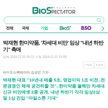
본문 바로가기
주요 메뉴
바이오스펙테이터
통
검색
합
검
전체
국제
기업
색
기사본문
박재현 한미약품, '차세대 비만' 임상 "내년 하반
기" 촉매
입력 2024-12-20 09:12
수정 2024-12-21 15:58
작게
크게
바이오스펙테이터 김성민 기자
박재현 대표 "10년내 매출 5조, 영업이익 1조 비전..전
문경영인 체제 굳건히할 것"..한미약품 올해만 차세대
신규 비만에셋 2종 공개, 내년 하반기 각각 임상2상
및 1상 진입 "마일스톤 기대"