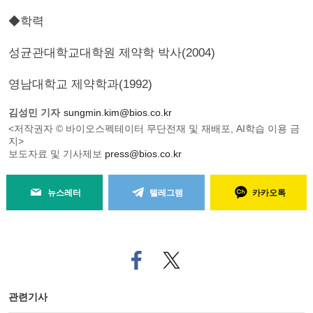
◆학력
성균관대학교대학원 제약학 박사(2004)
영남대학교 제약학과(1992)
김성민 기자
sungmin.kim@bios.co.kr
<저작권자 © 바이오스펙테이터 무단전재 및 재배포, AI학습 이용 금
지>
보도자료 및 기사제보
press@bios.co.kr
뉴스레터
텔레그램
카카오톡
페
트위
이
터로
스
기사
북
공유
관련기사
으
하기