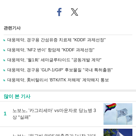
페
트위
이
터로
스
기사
북
공유
관련기사
으
하기
로
대웅제약, 경구용 간섬유증 치료제 "KDDF 과제선정"
기
사
대웅제약, 'NF2 변이' 항암제 "KDDF 과제선정"
공
유
대웅제약, '월1회' 세마글루타이드 "공동개발 계약"
하
대웅제약, 경구용 'GLP-1/GIP' 후보물질 "국내 특허출원"
기
대웅제약, 美비탈리서 ‘BTK/ITK 저해제’ 계약해지 통보
많이 본 기사
노보노, '카그리세마' vs마운자로 당뇨병 3
1
상 “실패”
노보노, ‘위고비 알약’ 매출증가 “시장 기대