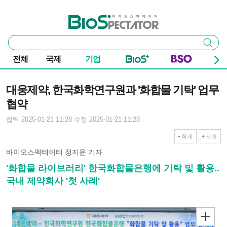
본문 바로가기
주요 메뉴
바이오스펙테이터
통
검색
합
검
전체
국제
기업
색
기사본문
대웅제약, 한국화학연구원과 '화합물 기탁' 업무
협약
입력 2025-01-21 11:28
수정 2025-01-21 11:28
작게
크게
바이오스펙테이터 정지윤 기자
'화합물 라이브러리' 한국화합물은행에 기탁 및 활용..
국내 제약회사 '첫 사례'