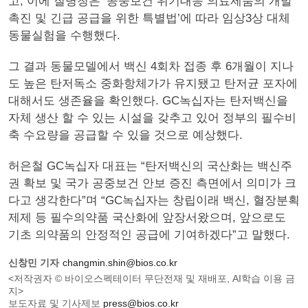
고, 이에 질병청은 ‘공중보건 위기대응 의료제품의 개발
촉진 및 긴급 공급을 위한 특별법’에 따라 임상3상 대체
동물실험을 수행했다.
그 결과 동물모델에서 백신 4회차 접종 후 6개월이 지나
도 높은 탄저독소 중화항체가가 유지됐고 탄저균 포자에
대해서도 생존율을 확인했다. GC녹십자는 탄저백신을
자체 생산 할 수 있는 시설을 갖추고 있어 정부의 필수비
축 수요량을 공급할 수 있을 것으로 예상했다.
허은철 GC녹십자 대표는 “탄저백신의 국산화는 백신주
권 확보 및 국가 공중보건 안보 증진 측면에서 의미가 크
다고 생각한다”며 “GC녹십자는 창립이래 백신, 혈장분획
제제 등 필수의약품 국산화에 앞장서왔으며, 앞으로도
기초 의약품의 안정적인 공급에 기여하겠다”고 말했다.
신창민 기자
changmin.shin@bios.co.kr
<저작권자 © 바이오스펙테이터 무단전재 및 재배포, AI학습 이용 금
지>
보도자료 및 기사제보
press@bios.co.kr