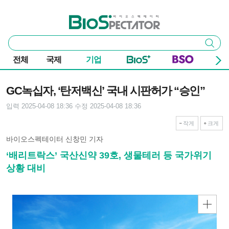
본문 바로가기
주요 메뉴
바이오스펙테이터
통
검색
합
검
전체
국제
기업
색
기사본문
GC녹십자, ‘탄저백신’ 국내 시판허가 “승인”
입력 2025-04-08 18:36
수정 2025-04-08 18:36
작게
크게
바이오스펙테이터 신창민 기자
‘배리트락스’ 국산신약 39호, 생물테러 등 국가위기
상황 대비