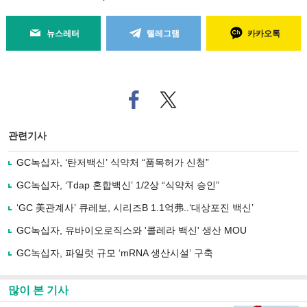
뉴스레터
텔레그램
카카오톡
페
트위
이
터로
스
기사
북
공유
관련기사
으
하기
로
GC녹십자, ‘탄저백신’ 식약처 “품목허가 신청”
기
사
GC녹십자, ‘Tdap 혼합백신’ 1/2상 “식약처 승인”
공
유
‘GC 美관계사’ 큐레보, 시리즈B 1.1억弗..‘대상포진 백신’
하
GC녹십자, 유바이오로직스와 '콜레라 백신' 생산 MOU
기
GC녹십자, 파일럿 규모 ‘mRNA 생산시설’ 구축
많이 본 기사