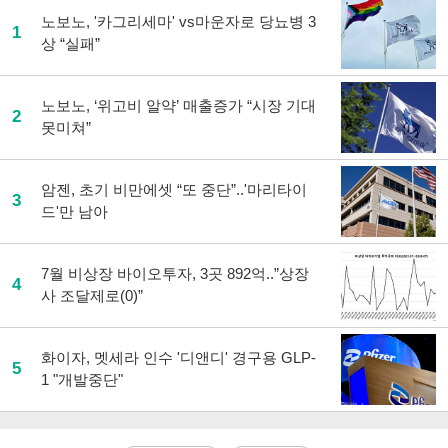
노보노, '카그리세마' vs마운자로 당뇨병 3
1
상 “실패”
노보노, ‘위고비 알약’ 매출증가 “시장 기대
2
못미쳐”
암젠, 초기 비만에셋 “또 중단”..'마리타이
3
드'만 남아
7월 비상장 바이오투자, 3곳 892억..”상장
4
사 조달제로(0)”
화이자, 멧세라 인수 '디앤디' 경구용 GLP-
5
1 "개발중단"