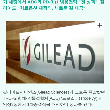
기 세팅에서 ADC와 PD-(L)1 병용전략 "첫 성과"..길
리어드 "치료옵션 재정의, 새로운 길 제공"
길리어드사이언스(Gilead Sciences)가 그토록 목말랐던
TROP2 항체-약물접합체(ADC) ‘트로델비(Trodelvy)’의
임상3상에서 1차종결점을 개선하며 성과를 냈다.