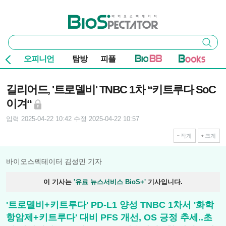
본문 바로가기
주요 메뉴
바이오스펙테이터
통
검색
합
검
오피니언
탐방
피플
색
기사본문
길리어드, '트로델비' TNBC 1차 “키트루다 SoC
이겨“
입력 2025-04-22 10:42
수정 2025-04-22 10:57
작게
크게
바이오스펙테이터 김성민 기자
이 기사는
'유료 뉴스서비스 BioS+'
기사입니다.
'트로델비+키트루다' PD-L1 양성 TNBC 1차서 '화학
항암제+키트루다' 대비 PFS 개선, OS 긍정 추세..초