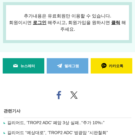
추가내용은 유료회원만 이용할 수 있습니다.
회원이시면
로그인
해주시고, 회원가입을 원하시면
클릭
해
주세요.
뉴스레터
텔레그램
카카오톡
페
트위
이
터로
스
기사
북
공유
관련기사
으
하기
로
길리어드, ‘TROP2 ADC’ 폐암 3상 실패..“주가 10%↓”
기
사
길리어드 “예상대로”, ‘TROP2 ADC’ 방광암 “시판철회”