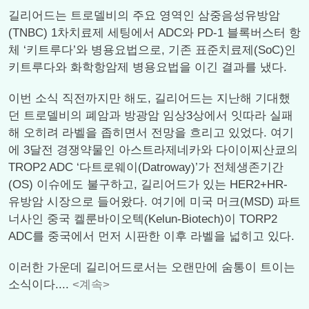
길리어드는 트로델비의 주요 영역인 삼중음성유방암
(TNBC) 1차치료제 세팅에서 ADC와 PD-1 블록버스터 항
체 ‘키트루다’와 병용요법으로, 기존 표준치료제(SoC)인
키트루다와 화학항암제 병용요법을 이긴 결과를 냈다.
이번 소식 직전까지만 해도, 길리어드는 지난해 기대했
던 트로델비의 폐암과 방광암 임상3상에서 잇따라 실패
해 오히려 라벨을 좁히면서 전망을 흐리고 있었다. 여기
에 3달전 경쟁약물인 아스트라제네카와 다이이찌산쿄의
TROP2 ADC ‘다트로웨이(Datroway)’가 전체생존기간
(OS) 이슈에도 불구하고, 길리어드가 있는 HER2+HR-
유방암 시장으로 들어왔다. 여기에 미국 머크(MSD) 파트
너사인 중국 켈룬바이오텍(Kelun-Biotech)이 TORP2
ADC를 중국에서 먼저 시판한 이후 라벨을 넓히고 있다.
이러한 가운데 길리어드로서는 오랜만에 숨통이 트이는
소식이다....
<계속>