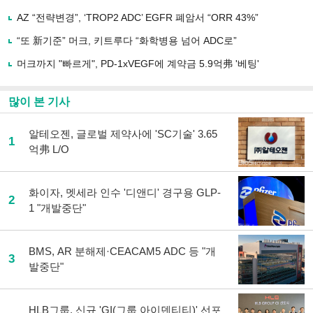
공
유
AZ “전략변경”, ‘TROP2 ADC’ EGFR 폐암서 “ORR 43%”
하
“또 新기준” 머크, 키트루다 “화학병용 넘어 ADC로”
기
머크까지 "빠르게", PD-1xVEGF에 계약금 5.9억弗 '베팅'
많이 본 기사
알테오젠, 글로벌 제약사에 'SC기술' 3.65
1
억弗 L/O
화이자, 멧세라 인수 '디앤디' 경구용 GLP-
2
1 "개발중단"
BMS, AR 분해제·CEACAM5 ADC 등 "개
3
발중단"
HLB그룹, 신규 'GI(그룹 아이덴티티)' 선포