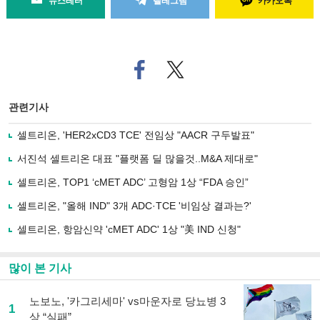
뉴스레터
텔레그램
카카오톡
페
트위
이
터로
스
기사
북
공유
관련기사
으
하기
로
셀트리온, 'HER2xCD3 TCE' 전임상 "AACR 구두발표"
기
사
서진석 셀트리온 대표 "플랫폼 딜 많을것..M&A 제대로"
공
유
셀트리온, TOP1 ‘cMET ADC’ 고형암 1상 “FDA 승인”
하
셀트리온, "올해 IND" 3개 ADC·TCE '비임상 결과는?'
기
셀트리온, 항암신약 'cMET ADC' 1상 "美 IND 신청"
많이 본 기사
노보노, '카그리세마' vs마운자로 당뇨병 3
1
상 “실패”