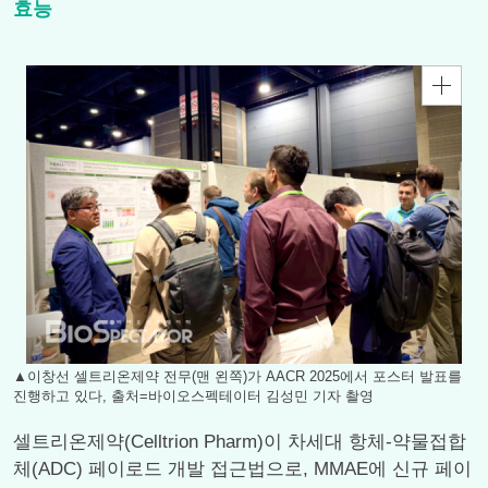
효능
▲이창선 셀트리온제약 전무(맨 왼쪽)가 AACR 2025에서 포스터 발표를
진행하고 있다, 출처=바이오스펙테이터 김성민 기자 촬영
셀트리온제약(Celltrion Pharm)이 차세대 항체-약물접합
체(ADC) 페이로드 개발 접근법으로, MMAE에 신규 페이