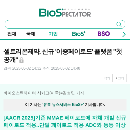
본문 바로가기
주요 메뉴
바이오스펙테이터
통
검색
합
검
전체
국제
기업
색
기사본문
셀트리온제약, 신규 '이중페이로드' 플랫폼 "첫
공개"
입력 2025-05-02 14:32
수정 2025-05-02 14:48
작게
크게
바이오스펙테이터 시카고(미국)=김성민 기자
이 기사는
'유료 뉴스서비스 BioS+'
기사입니다.
[AACR 2025]기존 MMAE 페이로드에 자체 개발 신규
페이로드 적용..단일 페이로드 적용 ADC와 동등 이상