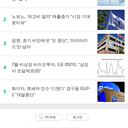
노보노, ‘위고비 알약’ 매출증가 “시장 기대
2
못미쳐”
암젠, 초기 비만에셋 “또 중단”..'마리타이
3
드'만 남아
7월 비상장 바이오투자, 3곳 892억..”상장
4
사 조달제로(0)”
화이자, 멧세라 인수 '디앤디' 경구용 GLP-
5
1 "개발중단"
PC버전
로그인