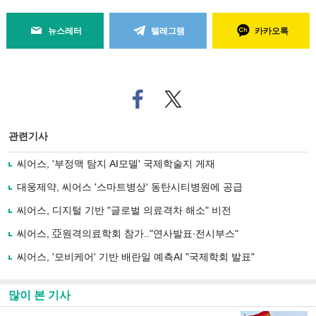
뉴스레터
텔레그램
카카오톡
페
트위
이
터로
스
기사
북
공유
관련기사
으
하기
로
씨어스, '부정맥 탐지 AI모델' 국제학술지 게재
기
사
대웅제약, 씨어스 '스마트병상' 동탄시티병원에 공급
공
유
씨어스, 디지털 기반 "글로벌 의료격차 해소" 비전
하
씨어스, 亞원격의료학회 참가.."연사발표∙전시부스"
기
씨어스, '모비케어' 기반 배란일 예측AI "국제학회 발표"
많이 본 기사