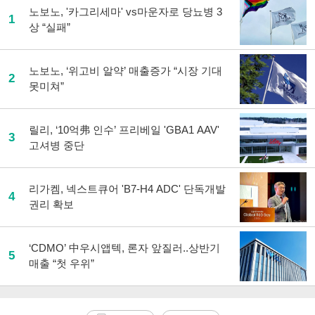
노보노, '카그리세마' vs마운자로 당뇨병 3
1
상 “실패”
노보노, ‘위고비 알약’ 매출증가 “시장 기대
2
못미쳐”
릴리, ‘10억弗 인수’ 프리베일 'GBA1 AAV'
3
고셔병 중단
리가켐, 넥스트큐어 'B7-H4 ADC' 단독개발
4
권리 확보
‘CDMO’ 中우시앱텍, 론자 앞질러..상반기
5
매출 “첫 우위”