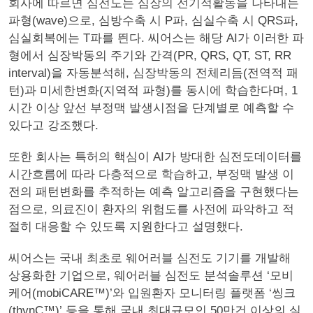
회사에 따르면 심전도는 심장의 전기적활동을 나타내는
파형(wave)으로, 심방수축 시 P파, 심실수축 시 QRS파,
심실회복에는 T파를 띈다. 씨어스는 해당 AI가 이러한 파
형에서 심장박동의 주기와 간격(PR, QRS, QT, ST, RR
interval)을 자동분석해, 심장박동의 전체리듬(전역적 패
턴)과 미세한변화(지역적 파형)를 동시에 학습한다며, 1
시간 이상 앞선 부정맥 발생시점을 단계별로 예측할 수
있다고 강조했다.
또한 회사는 특허의 핵심이 AI가 방대한 심전도데이터를
시간흐름에 따라 다층적으로 학습하고, 부정맥 발생 이
전의 패턴변화를 추적하는 예측 알고리즘을 구현했다는
점으로, 의료진이 환자의 위험도를 사전에 파악하고 적
절히 대응할 수 있도록 지원한다고 설명했다.
씨어스는 국내 최초로 웨어러블 심전도 기기를 개발해
상용화한 기업으로, 웨어러블 심전도 분석솔루션 ‘모비
케어(mobiCARE™)’와 입원환자 모니터링 플랫폼 ‘씽크
(thynC™)’ 등을 통해 국내 최대규모인 50만건 이상의 실