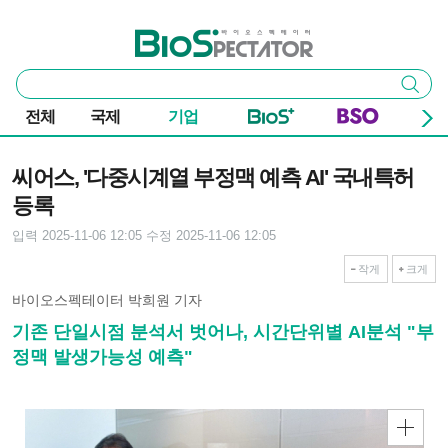
본문 바로가기
주요 메뉴
바이오스펙테이터
통
검색
합
검
전체
국제
기업
색
기사본문
씨어스, '다중시계열 부정맥 예측 AI' 국내특허
등록
입력 2025-11-06 12:05
수정 2025-11-06 12:05
작게
크게
바이오스펙테이터 박희원 기자
기존 단일시점 분석서 벗어나, 시간단위별 AI분석 "부
정맥 발생가능성 예측"