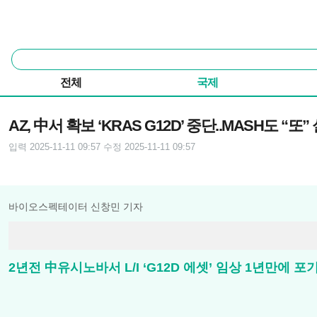
본문 바로가기
주요 메뉴
통
합
검
전체
국제
색
기사본문
AZ, 中서 확보 ‘KRAS G12D’ 중단..MASH도 “또”
입력 2025-11-11 09:57
수정 2025-11-11 09:57
바이오스펙테이터 신창민 기자
2년전 中유시노바서 L/I ‘G12D 에셋’ 임상 1년만에 포기..