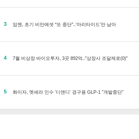
3
암젠, 초기 비만에셋 “또 중단”..'마리타이드'만 남아
4
7월 비상장 바이오투자, 3곳 892억..”상장사 조달제로(0)”
5
화이자, 멧세라 인수 '디앤디' 경구용 GLP-1 "개발중단"