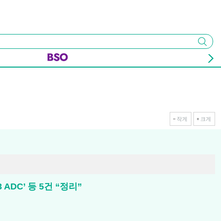
검색
작게
크게
 ADC’ 등 5건 “정리”