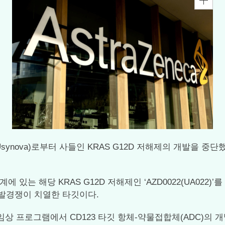
(Usynova)로부터 사들인 KRAS G12D 저해제의 개발을 
는 해당 KRAS G12D 저해제인 ‘AZD0022(UA022)’
 개발경쟁이 치열한 타깃이다.
임상 프로그램에서 CD123 타깃 항체-약물접합체(ADC)의 개