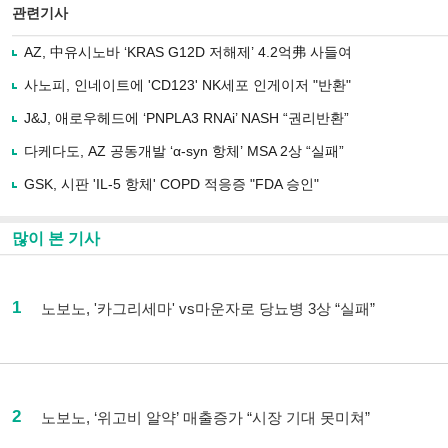
관련기사
AZ, 中유시노바 ‘KRAS G12D 저해제’ 4.2억弗 사들여
사노피, 인네이트에 'CD123' NK세포 인게이저 "반환"
J&J, 애로우헤드에 ‘PNPLA3 RNAi’ NASH “권리반환”
다케다도, AZ 공동개발 ‘α-syn 항체’ MSA 2상 “실패”
GSK, 시판 'IL-5 항체' COPD 적응증 "FDA 승인"
많이 본 기사
1
노보노, '카그리세마' vs마운자로 당뇨병 3상 “실패”
2
노보노, ‘위고비 알약’ 매출증가 “시장 기대 못미쳐”