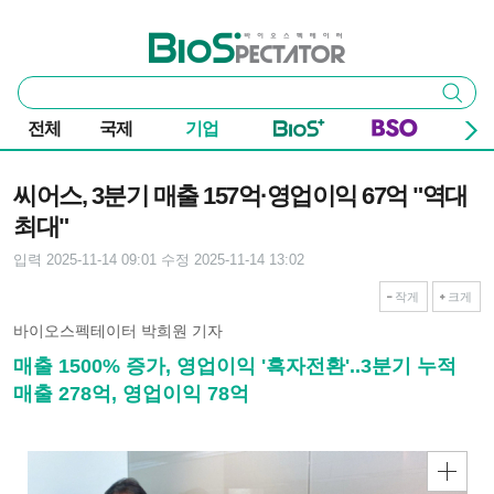
본문 바로가기
주요 메뉴
바이오스펙테이터
통
검색
합
검
전체
국제
기업
색
기사본문
씨어스, 3분기 매출 157억·영업이익 67억 "역대
최대"
입력 2025-11-14 09:01
수정 2025-11-14 13:02
작게
크게
바이오스펙테이터 박희원 기자
매출 1500% 증가, 영업이익 '흑자전환'..3분기 누적
매출 278억, 영업이익 78억