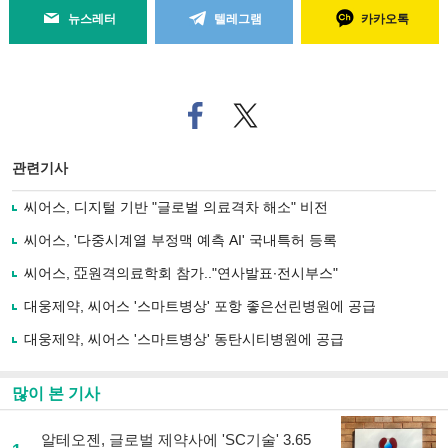
뉴스레터
텔레그램
카카오톡
페
트위
이
터로
스
기사
북
공유
관련기사
으
하기
로
씨어스, 디지털 기반 "글로벌 의료격차 해소" 비전
기
사
씨어스, '다중시계열 부정맥 예측 AI' 국내특허 등록
공
유
씨어스, 亞원격의료학회 참가.."연사발표∙전시부스"
하
대웅제약, 씨어스 '스마트병상' 포항 좋은선린병원에 공급
기
대웅제약, 씨어스 '스마트병상' 동탄시티병원에 공급
많이 본 기사
알테오젠, 글로벌 제약사에 'SC기술' 3.65