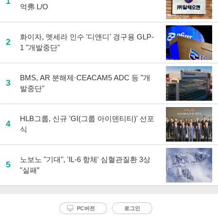
1
억弗 L/O
화이자, 멧세라 인수 '디앤디' 경구용 GLP-
2
1 "개발중단"
BMS, AR 분해제·CEACAM5 ADC 등 "개
3
발중단"
HLB그룹, 신규 'GI(그룹 아이덴티티)' 선포
4
식
노보노 "기대", 'IL-6 항체' 심혈관질환 3상
5
"실패”
PC버전
로그인