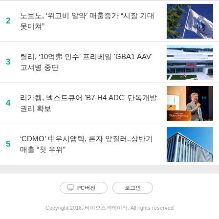
노보노, ‘위고비 알약’ 매출증가 “시장 기대
2
못미쳐”
릴리, ‘10억弗 인수’ 프리베일 'GBA1 AAV'
3
고셔병 중단
리가켐, 넥스트큐어 'B7-H4 ADC' 단독개발
4
권리 확보
‘CDMO’ 中우시앱텍, 론자 앞질러..상반기
5
매출 “첫 우위”
PC버전
로그인
Copyright 2016. 바이오스펙테이터. All rights reserved