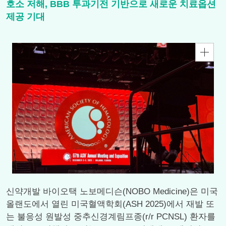
호소 저해, BBB 투과기전 기반으로 새로운 치료옵션
제공 기대
신약개발 바이오택 노보메디슨(NOBO Medicine)은 미국
올랜도에서 열린 미국혈액학회(ASH 2025)에서 재발 또
는 불응성 원발성 중추신경계림프종(r/r PCNSL) 환자를