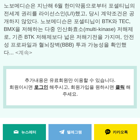
노보메디슨은 지난해 6월 한미약품으로부터 포셀티닙의
전세계 권리를 라이선스인(L/I)했고, 당시 계약조건은 공
개하지 않았다. 노보메디슨은 포셀티닙이 BTK와 TEC,
BMX을 저해하는 다중 인산화효소(multi-kinase) 저해제
로, 기존 BTK 저해제보다 넓은 저해기전을 가지며, 안전
성 프로파일과 혈뇌장벽(BBB) 투과 가능성을 확인했
다...
<계속>
추가내용은 유료회원만 이용할 수 있습니다.
회원이시면
로그인
해주시고, 회원가입을 원하시면
클릭
해
주세요.
뉴스레터
텔레그램
카카오톡