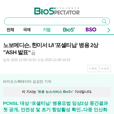
본문 바로가기
주요 메뉴
바이오스펙테이터
통
검색
합
검
전체
국제
기업
색
기사본문
노보메디슨, 한미서 L/I '포셀티닙‘ 병용 2상
”ASH 발표“
입력 2025-12-09 10:53
수정 2025-12-09 10:53
작게
크게
바이오스펙테이터 김성민 기자
이 기사는
'유료 뉴스서비스 BioS+'
기사입니다.
PCNSL 대상 ‘포셀티닙’ 병용요법 임상2상 중간결과
첫 공개, 안전성 및 초기 항암활성 확인..다중 인산화