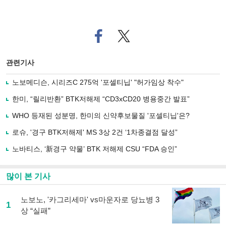
페
트위
이
터로
스
기사
북
공유
관련기사
으
하기
로
노보메디슨, 시리즈C 275억 '포셀티닙' "허가임상 착수"
기
사
한미, “릴리반환” BTK저해제 “CD3xCD20 병용중간 발표”
공
유
WHO 등재된 성분명, 한미의 신약후보물질 '포셀티닙'은?
하
로슈, '경구 BTK저해제' MS 3상 2건 ‘1차종결점 달성”
기
노바티스, ‘新경구 약물’ BTK 저해제 CSU “FDA 승인”
많이 본 기사
노보노, '카그리세마' vs마운자로 당뇨병 3
1
상 “실패”