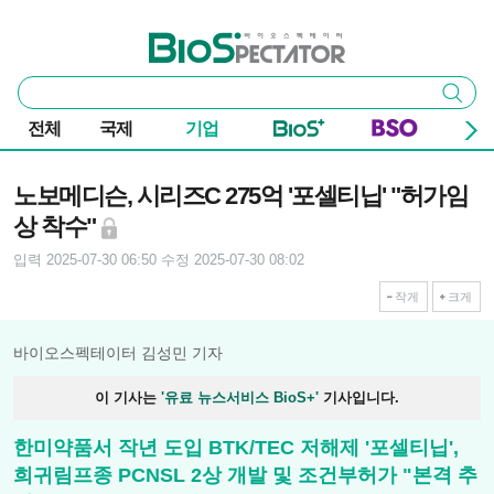
본문 바로가기
주요 메뉴
바이오스펙테이터
통
검색
합
검
전체
국제
기업
색
기사본문
노보메디슨, 시리즈C 275억 '포셀티닙' "허가임
상 착수"
입력 2025-07-30 06:50
수정 2025-07-30 08:02
작게
크게
바이오스펙테이터 김성민 기자
이 기사는
'유료 뉴스서비스 BioS+'
기사입니다.
한미약품서 작년 도입 BTK/TEC 저해제 '포셀티닙',
희귀림프종 PCNSL 2상 개발 및 조건부허가 "본격 추