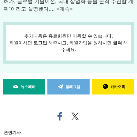
허가, 글로벌 기술이전, 국내 상업화 등을 본격 추진할 계
획”이라고 설명했다....
<계속>
추가내용은 유료회원만 이용할 수 있습니다.
회원이시면
로그인
해주시고, 회원가입을 원하시면
클릭
해
주세요.
뉴스레터
텔레그램
카카오톡
페
트위
이
터로
스
기사
북
공유
관련기사
으
하기