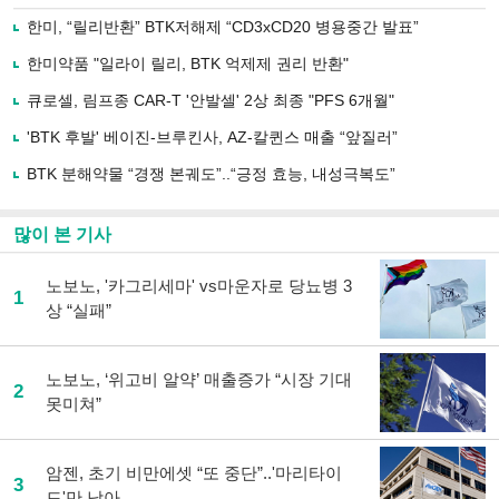
로
한미, “릴리반환” BTK저해제 “CD3xCD20 병용중간 발표”
기
사
한미약품 "일라이 릴리, BTK 억제제 권리 반환"
공
유
큐로셀, 림프종 CAR-T '안발셀' 2상 최종 "PFS 6개월"
하
'BTK 후발' 베이진-브루킨사, AZ-칼퀸스 매출 “앞질러”
기
BTK 분해약물 “경쟁 본궤도”..“긍정 효능, 내성극복도”
많이 본 기사
노보노, '카그리세마' vs마운자로 당뇨병 3
1
상 “실패”
노보노, ‘위고비 알약’ 매출증가 “시장 기대
2
못미쳐”
암젠, 초기 비만에셋 “또 중단”..'마리타이
3
드'만 남아