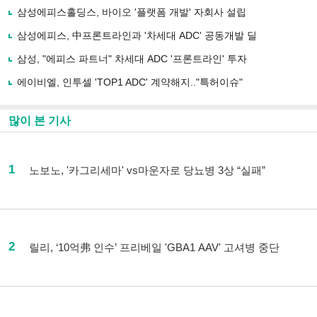
삼성에피스홀딩스, 바이오 '플랫폼 개발' 자회사 설립
삼성에피스, 中프론트라인과 '차세대 ADC' 공동개발 딜
삼성, "에피스 파트너" 차세대 ADC '프론트라인' 투자
에이비엘, 인투셀 'TOP1 ADC' 계약해지.."특허이슈"
많이 본 기사
1
노보노, '카그리세마' vs마운자로 당뇨병 3상 “실패”
2
릴리, ‘10억弗 인수’ 프리베일 'GBA1 AAV' 고셔병 중단