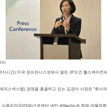
제공)
 14일(현지시간) 미국 샌프란시스코에서 열린 JP모건 헬스케어컨
피스넥스랩) 경영을 총괄하고 있는 김경아 사장은 "회사
약국(FDA)으로부터 넥틴-4(Nectin-4) 항체-약물접합체