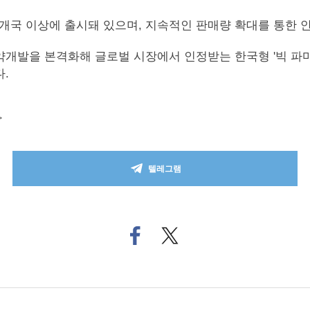
국 이상에 출시돼 있으며, 지속적인 판매량 확대를 통한 
발을 본격화해 글로벌 시장에서 인정받는 한국형 '빅 파마(Bi
.
>
텔레그램
페
트위
이
터로
스
기사
북
공유
으
하기
로
기