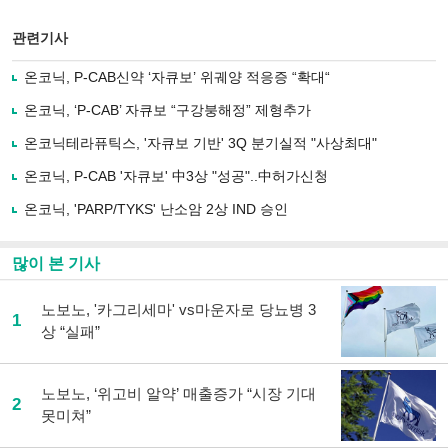
스
기사
북
공유
관련기사
으
하기
로
온코닉, P-CAB신약 ‘자큐보’ 위궤양 적응증 “확대“
기
사
온코닉, ‘P-CAB’ 자큐보 “구강붕해정” 제형추가
공
유
온코닉테라퓨틱스, '자큐보 기반' 3Q 분기실적 "사상최대"
하
온코닉, P-CAB '자큐보' 中3상 "성공"..中허가신청
기
온코닉, 'PARP/TYKS' 난소암 2상 IND 승인
많이 본 기사
노보노, '카그리세마' vs마운자로 당뇨병 3
1
상 “실패”
노보노, ‘위고비 알약’ 매출증가 “시장 기대
2
못미쳐”