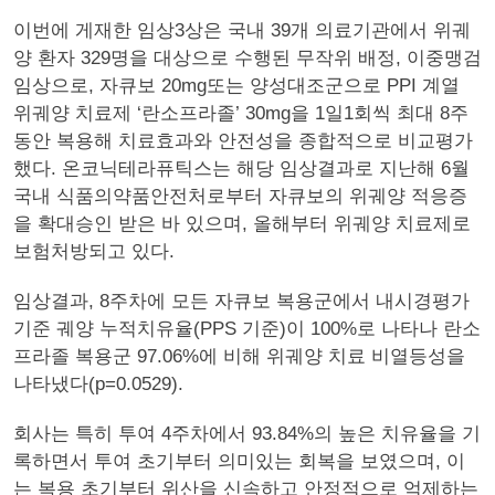
이번에 게재한 임상3상은 국내 39개 의료기관에서 위궤
양 환자 329명을 대상으로 수행된 무작위 배정, 이중맹검
임상으로, 자큐보 20mg또는 양성대조군으로 PPI 계열
위궤양 치료제 ‘란소프라졸’ 30mg을 1일1회씩 최대 8주
동안 복용해 치료효과와 안전성을 종합적으로 비교평가
했다. 온코닉테라퓨틱스는 해당 임상결과로 지난해 6월
국내 식품의약품안전처로부터 자큐보의 위궤양 적응증
을 확대승인 받은 바 있으며, 올해부터 위궤양 치료제로
보험처방되고 있다.
임상결과, 8주차에 모든 자큐보 복용군에서 내시경평가
기준 궤양 누적치유율(PPS 기준)이 100%로 나타나 란소
프라졸 복용군 97.06%에 비해 위궤양 치료 비열등성을
나타냈다(p=0.0529).
회사는 특히 투여 4주차에서 93.84%의 높은 치유율을 기
록하면서 투여 초기부터 의미있는 회복을 보였으며, 이
는 복용 초기부터 위산을 신속하고 안정적으로 억제하는