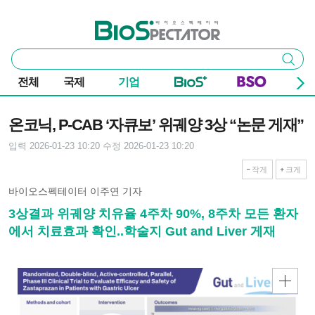
본문 바로가기
주요 메뉴
바이오스펙테이터
통
검색
합
검
전체
국제
기업
색
기사본문
온코닉, P-CAB ‘자큐보’ 위궤양 3상 “논문 게재”
입력 2026-01-23 10:20
수정 2026-01-23 10:20
작게
크게
바이오스펙테이터 이주연 기자
3상결과 위궤양 치유율 4주차 90%, 8주차 모든 환자
에서 치료효과 확인..학술지 Gut and Liver 게재