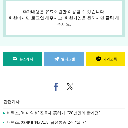
추가내용은 유료회원만 이용할 수 있습니다.
회원이시면
로그인
해주시고, 회원가입을 원하시면
클릭
해
주세요.
뉴스레터
텔레그램
카카오톡
페
트위
이
터로
스
기사
북
공유
관련기사
으
하기
로
버텍스, '비마약성' 진통제 美허가.."20년만의 新기전"
기
사
버텍스, 차세대 'NaV1.8' 급성통증 2상 “실패”
공