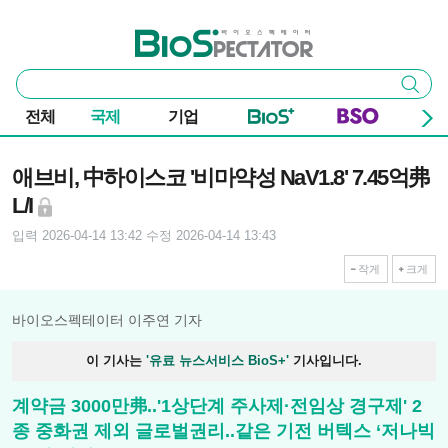
본문 바로가기
주요 메뉴
바이오스펙테이터
통
검색
합
검
전체
국제
기업
색
기사본문
애브비, 中하이스코 '비마약성 NaV1.8' 7.45억弗
L/I
입력 2026-04-14 13:42
수정 2026-04-14 13:43
작게
크게
바이오스펙테이터 이주연 기자
이 기사는
'유료 뉴스서비스 BioS+'
기사입니다.
계약금 3000만弗..'1상단계 주사제·전임상 경구제' 2
종 중화권 제외 글로벌권리..같은 기전 버텍스 ‘저나빅