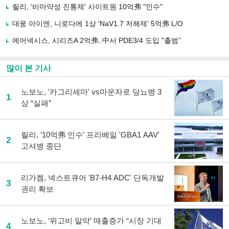
유
릴리, '비마약성 진통제' 사이트원 10억弗 "인수"
하
대웅 아이엔, 니로다에 1상 'NaV1.7 저해제' 5억弗 L/O
기
에어넥시스, 시리즈A 2억弗..中서 PDE3/4 도입 "출범”
많이 본 기사
노보노, '카그리세마' vs마운자로 당뇨병 3
1
상 “실패”
릴리, ‘10억弗 인수’ 프리베일 'GBA1 AAV'
2
고셔병 중단
리가켐, 넥스트큐어 'B7-H4 ADC' 단독개발
3
권리 확보
노보노, ‘위고비 알약’ 매출증가 “시장 기대
4