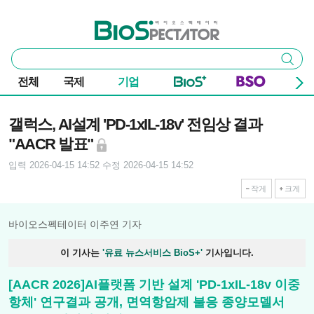
본문 바로가기
주요 메뉴
바이오스펙테이터
통
검색
합
검
전체
국제
기업
색
기사본문
갤럭스, AI설계 'PD-1xIL-18v' 전임상 결과
"AACR 발표"
입력 2026-04-15 14:52
수정 2026-04-15 14:52
작게
크게
바이오스펙테이터 이주연 기자
이 기사는
'유료 뉴스서비스 BioS+'
기사입니다.
[AACR 2026]AI플랫폼 기반 설계 'PD-1xIL-18v 이중
항체' 연구결과 공개, 면역항암제 불응 종양모델서