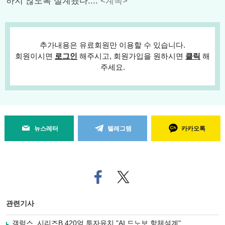
하지 않도록 설계됐다....
<계속>
추가내용은 유료회원만 이용할 수 있습니다.
회원이시면
로그인
해주시고, 회원가입을 원하시면
클릭
해
주세요.
뉴스레터
텔레그램
카카오톡
페
트위
이
터로
스
기사
북
공유
관련기사
으
하기
로
갤럭스, 시리즈B 420억 투자유치 "AI 드노보 항체설계"