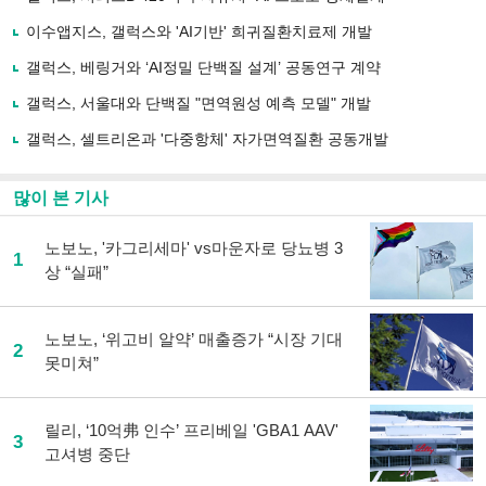
기
사
이수앱지스, 갤럭스와 'AI기반' 희귀질환치료제 개발
공
유
갤럭스, 베링거와 ‘AI정밀 단백질 설계’ 공동연구 계약
하
갤럭스, 서울대와 단백질 "면역원성 예측 모델" 개발
기
갤럭스, 셀트리온과 '다중항체' 자가면역질환 공동개발
많이 본 기사
노보노, '카그리세마' vs마운자로 당뇨병 3
1
상 “실패”
노보노, ‘위고비 알약’ 매출증가 “시장 기대
2
못미쳐”
릴리, ‘10억弗 인수’ 프리베일 'GBA1 AAV'
3
고셔병 중단