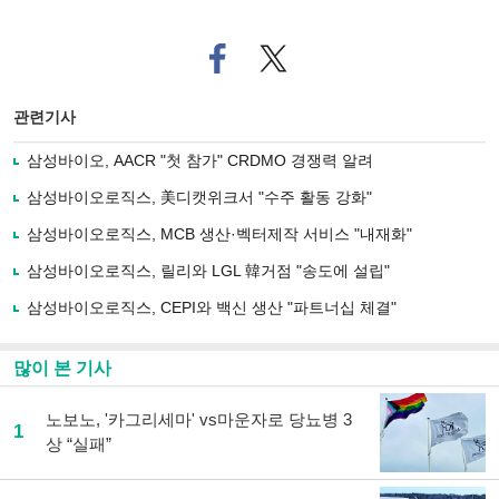
페
트위
이
터로
스
기사
북
공유
관련기사
으
하기
로
삼성바이오, AACR "첫 참가" CRDMO 경쟁력 알려
기
사
삼성바이오로직스, 美디캣위크서 "수주 활동 강화"
공
유
삼성바이오로직스, MCB 생산·벡터제작 서비스 "내재화"
하
삼성바이오로직스, 릴리와 LGL 韓거점 "송도에 설립"
기
삼성바이오로직스, CEPI와 백신 생산 "파트너십 체결"
많이 본 기사
노보노, '카그리세마' vs마운자로 당뇨병 3
1
상 “실패”