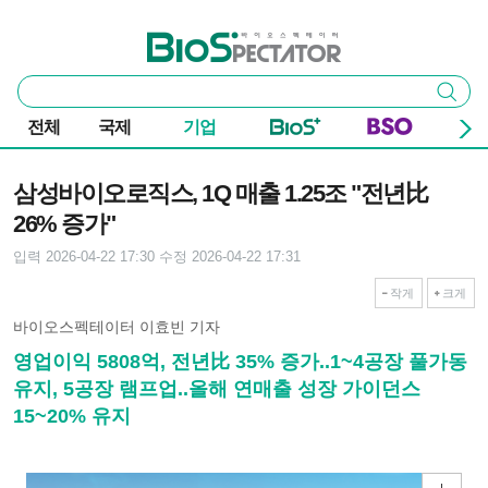
본문 바로가기
주요 메뉴
바이오스펙테이터
통
검색
합
검
전체
국제
기업
색
기사본문
삼성바이오로직스, 1Q 매출 1.25조 "전년比
26% 증가"
입력 2026-04-22 17:30
수정 2026-04-22 17:31
작게
크게
바이오스펙테이터 이효빈 기자
영업이익 5808억, 전년比 35% 증가..1~4공장 풀가동
유지, 5공장 램프업..올해 연매출 성장 가이던스
15~20% 유지