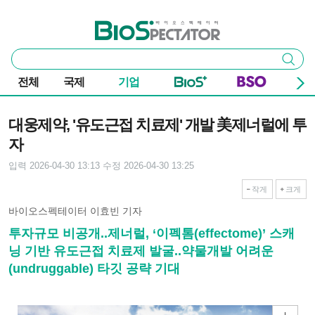
본문 바로가기
주요 메뉴
바이오스펙테이터
통
검색
합
검
전체
국제
기업
색
기사본문
대웅제약, '유도근접 치료제' 개발 美제너럴에 투
자
입력 2026-04-30 13:13
수정 2026-04-30 13:25
작게
크게
바이오스펙테이터 이효빈 기자
투자규모 비공개..제너럴, ‘이펙톰(effectome)’ 스캐
닝 기반 유도근접 치료제 발굴..약물개발 어려운
(undruggable) 타깃 공략 기대