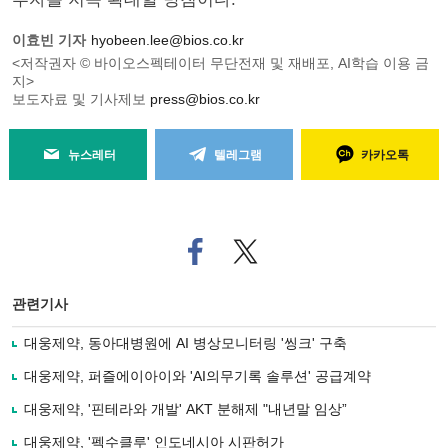
이효빈 기자
hyobeen.lee@bios.co.kr
<저작권자 © 바이오스펙테이터 무단전재 및 재배포, AI학습 이용 금
지>
보도자료 및 기사제보
press@bios.co.kr
뉴스레터
텔레그램
카카오톡
페
트위
이
터로
스
기사
북
공유
관련기사
으
하기
로
대웅제약, 동아대병원에 AI 병상모니터링 '씽크' 구축
기
사
대웅제약, 퍼즐에이아이와 'AI의무기록 솔루션' 공급계약
공
유
대웅제약, '핀테라와 개발' AKT 분해제 "내년말 임상”
하
대웅제약, '펙수클루' 인도네시아 시판허가
기