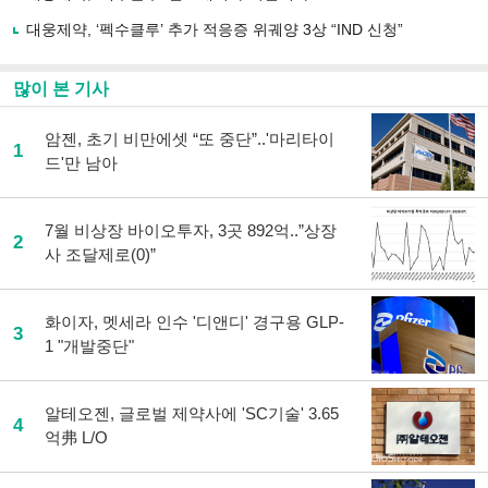
대웅제약, ‘펙수클루’ 추가 적응증 위궤양 3상 “IND 신청”
많이 본 기사
암젠, 초기 비만에셋 “또 중단”..'마리타이
1
드'만 남아
7월 비상장 바이오투자, 3곳 892억..”상장
2
사 조달제로(0)”
화이자, 멧세라 인수 '디앤디' 경구용 GLP-
3
1 "개발중단"
알테오젠, 글로벌 제약사에 'SC기술' 3.65
4
억弗 L/O