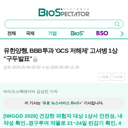
본문 바로가기
주요 메뉴
바이오스펙테이터
통
검색
합
검
전체
국제
기업
색
기사본문
유한양행, BBB투과 'GCS 저해제' 고셔병 1상
"구두발표"
입력 2026-05-08 09:50
수정 2026-05-08 11:29
작게
크게
바이오스펙테이터 김성민 기자
이 기사는
'유료 뉴스서비스 BioS+'
기사입니다.
[IWGGD 2026] 건강한 피험자 대상 1상서 안전성, 내
약성 확인..경구투여 약물로 21~24일 반감기 확인, 4