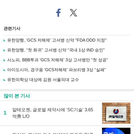
페
트위
이
터로
스
기사
북
공유
관련기사
으
하기
로
유한양행, 'GCS 저해제' 고셔병 신약 "FDA ODD 지정"
기
사
유한양행, “첫 희귀” 고셔병 신약 “국내 1상 IND 승인”
공
유
사노피, BBB투과 ‘GCS 저해제’ 3상 고셔병만 “첫 성공”
하
아이도시아, 경구용 ‘GCS저해제’ 파브리병 3상 “실패”
기
유한의학상 대상에 김원 서울의대 교수
많이 본 기사
알테오젠, 글로벌 제약사에 'SC기술' 3.65
1
억弗 L/O