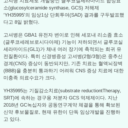
고셔병 치료제로 개발중인 글루코실세라마이드 합성효
소(glucosylceramide synthase, GCS) 저해제
‘YH35995’의 임상1상 단회투여(SAD) 결과를 구두발표했
다고 8일 밝혔다.
고셔병은 GBA1 유전자 변이로 인해 세포내 리소좀 효소
(글루코세레브로시다아제) 기능이 저하되면서 글루코실
세라마이드(GL1)가 체내 여러 장기에 축적되는 희귀 유
전질환이다. 특히 신경병증성 고셔병(2형/3형)은 중추신
경계(CNS) 증상이 동반되지만, 기존 치료는 혈액뇌장벽
(BBB)을 충분히 통과하기 어려워 CNS 증상 치료에 대한
미충족 의료수요가 크다.
YH35995는 기질감소치료(substrate reductiontTherapy,
SRT)에 속하는 경구용 저분자 GCS 억제제이다. 지난
2018년 GC녹십자와 공동연구계약 체결을 통해 확보된
신약 후보물질로, 현재 유한이 단독 임상개발을 진행하
고 있다.