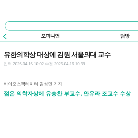
본문 바로가기
주요 메뉴
통
합
검
오피니언
탐방
색
기사본문
유한의학상 대상에 김원 서울의대 교수
입력 2026-04-16 10:02
수정 2026-04-16 10:39
바이오스펙테이터 김성민 기자
젊은 의학자상에 유승찬 부교수, 안유라 조교수 수상