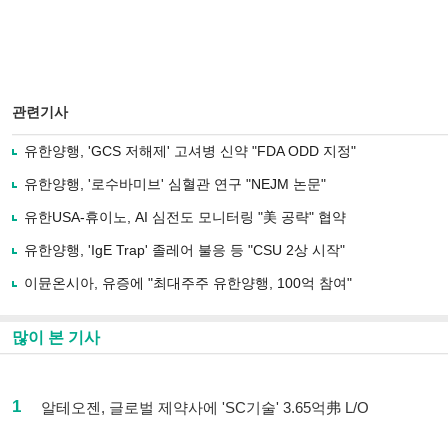
관련기사
유한양행, 'GCS 저해제' 고셔병 신약 "FDA ODD 지정"
유한양행, '로수바미브' 심혈관 연구 "NEJM 논문"
유한USA-휴이노, AI 심전도 모니터링 "美 공략" 협약
유한양행, 'IgE Trap' 졸레어 불응 등 "CSU 2상 시작"
이뮨온시아, 유증에 "최대주주 유한양행, 100억 참여"
많이 본 기사
1
알테오젠, 글로벌 제약사에 'SC기술' 3.65억弗 L/O