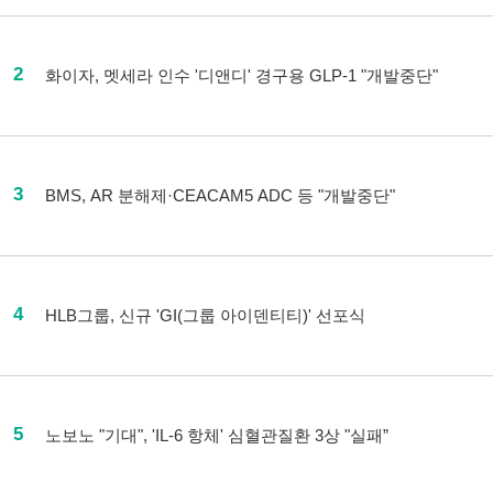
2
화이자, 멧세라 인수 '디앤디' 경구용 GLP-1 "개발중단"
3
BMS, AR 분해제·CEACAM5 ADC 등 "개발중단"
4
HLB그룹, 신규 'GI(그룹 아이덴티티)' 선포식
5
노보노 "기대", 'IL-6 항체' 심혈관질환 3상 "실패”