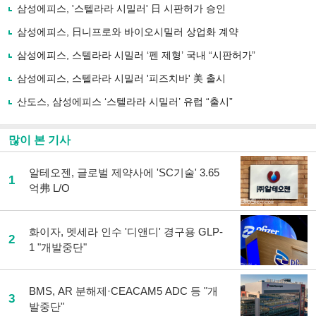
로
삼성에피스, '스텔라라 시밀러' 日 시판허가 승인
기
사
삼성에피스, 日니프로와 바이오시밀러 상업화 계약
공
유
삼성에피스, 스텔라라 시밀러 ‘펜 제형’ 국내 “시판허가”
하
삼성에피스, 스텔라라 시밀러 '피즈치바' 美 출시
기
산도스, 삼성에피스 ‘스텔라라 시밀러’ 유럽 “출시”
많이 본 기사
알테오젠, 글로벌 제약사에 'SC기술' 3.65
1
억弗 L/O
화이자, 멧세라 인수 '디앤디' 경구용 GLP-
2
1 "개발중단"
BMS, AR 분해제·CEACAM5 ADC 등 "개
3
발중단"