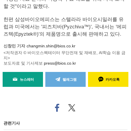
할 것"이라고 말했다.
한편 삼성바이오에피스는 스텔라라 바이오시밀러를 유
럽과 미국에서는 '피즈치바(Pyzchiva™)', 국내서는 '에피
즈텍(Epyztek®)'의 제품명으로 출시해 판매하고 있다.
신창민 기자
changmin.shin@bios.co.kr
<저작권자 © 바이오스펙테이터 무단전재 및 재배포, AI학습 이용 금
지>
보도자료 및 기사제보
press@bios.co.kr
뉴스레터
텔레그램
카카오톡
페
트위
이
터로
스
기사
북
공유
관련기사
으
하기