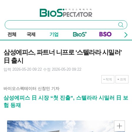
본문 바로가기
주요 메뉴
바이오스펙테이터
통
검색
합
검
전체
국제
기업
색
기사본문
삼성에피스, 파트너 니프로 ‘스텔라라 시밀러’
日 출시
입력 2026-05-20 09:22
수정 2026-05-20 09:22
작게
크게
바이오스펙테이터 신창민 기자
삼성에피스 日 시장 “첫 진출”, 스텔라라 시밀러 日 보
험 등재