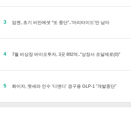
3
암젠, 초기 비만에셋 “또 중단”..'마리타이드'만 남아
4
7월 비상장 바이오투자, 3곳 892억..”상장사 조달제로(0)”
5
화이자, 멧세라 인수 '디앤디' 경구용 GLP-1 "개발중단"