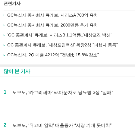
관련기사
GC녹십자 美자회사 큐레보, 시리즈A 700억 유치
GC녹십자 美자회사 큐레보, 2600만弗 추가 유치
‘GC 美관계사’ 큐레보, 시리즈B 1.1억弗..‘대상포진 백신’
GC 美관계사 큐레보, ‘대상포진백신’ 확장2상 “피험자 등록”
GC녹십자, 2Q 매출 4212억 "전년比 15.8% 감소"
많이 본 기사
1
노보노, '카그리세마' vs마운자로 당뇨병 3상 “실패”
2
노보노, ‘위고비 알약’ 매출증가 “시장 기대 못미쳐”