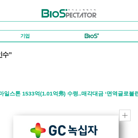
바이오스펙테이터
기업
인수”
)+마일스톤 1533억(1.01억弗) 수령..매각대금 ‘면역글로