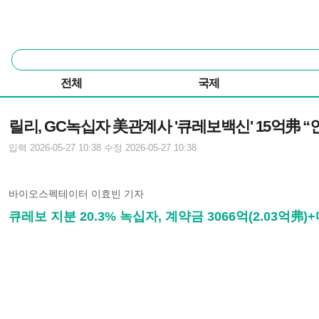
본문 바로가기
주요 메뉴
통
합
검
전체
국제
색
기사본문
릴리, GC녹십자 美관계사 '큐레보백신' 15억弗 “
입력 2026-05-27 10:38
수정 2026-05-27 10:38
바이오스펙테이터 이효빈 기자
큐레보 지분 20.3% 녹십자, 계약금 3066억(2.03억弗