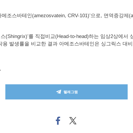
바테인(amezosvatein, CRV-101)’으로, 면역증강제
grix)’를 직접비교(Head-to-head)하는 임상2상에서 싱그
cal) 부작용 발생률을 비교한 결과 아메조스바테인은 싱그릭스 대비
>
텔레그램
페
트위
이
터로
스
기사