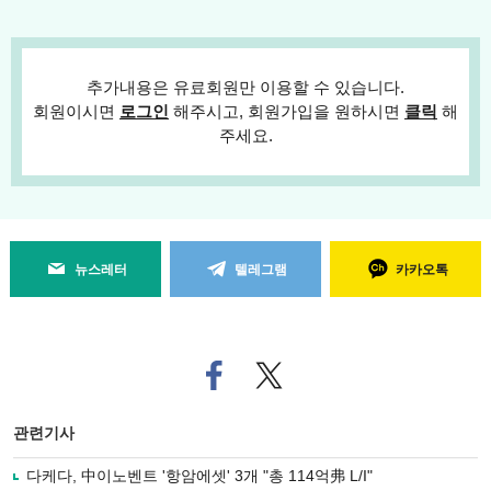
추가내용은 유료회원만 이용할 수 있습니다.
회원이시면
로그인
해주시고, 회원가입을 원하시면
클릭
해
주세요.
뉴스레터
텔레그램
카카오톡
페
트위
이
터로
스
기사
북
공유
관련기사
으
하기
로
다케다, 中이노벤트 '항암에셋' 3개 "총 114억弗 L/I"
기