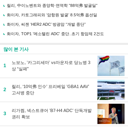
사
릴리, 中이노벤트와 종양학·면역학 "88억弗 발굴딜"
공
유
화이자, 카토그래피와 ‘암항원 발굴’ 8.5억弗 옵션딜
하
화이자, 씨젠 ‘HER2 ADC’ 방광암 “개발 중단”
기
화이자, TOP1 '메소텔린 ADC' 중단..초기 항암제 2건도
많이 본 기사
노보노, '카그리세마' vs마운자로 당뇨병 3
1
상 “실패”
릴리, ‘10억弗 인수’ 프리베일 'GBA1 AAV'
2
고셔병 중단
리가켐, 넥스트큐어 'B7-H4 ADC' 단독개발
3
권리 확보