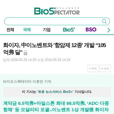
본문 바로가기
주요 메뉴
바이오스펙테이터
통
검색
합
검
전체
국제
기업
색
기사본문
화이자, 中이노벤트와 '항암제 12종' 개발 “105
억弗 딜”
입력 2026-05-29 14:29
수정 2026-05-29 14:29
작게
크게
바이오스펙테이터 이효빈 기자
이 기사는
'유료 뉴스서비스 BioS+'
기사입니다.
계약금 6.5억弗+마일스톤 최대 98.5억弗, ‘ADC·다중
항체’ 등 모달리티 포괄..이노벤트 1상 개발後 화이자