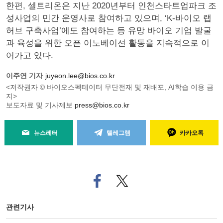
한편, 셀트리온은 지난 2020년부터 인천스타트업파크 조
성사업의 민간 운영사로 참여하고 있으며, ‘K-바이오 랩
허브 구축사업’에도 참여하는 등 유망 바이오 기업 발굴
과 육성을 위한 오픈 이노베이션 활동을 지속적으로 이
어가고 있다.
이주연 기자
juyeon.lee@bios.co.kr
<저작권자 © 바이오스펙테이터 무단전재 및 재배포, AI학습 이용 금
지>
보도자료 및 기사제보
press@bios.co.kr
뉴스레터
텔레그램
카카오톡
페
트위
이
터로
스
기사
북
공유
관련기사
으
하기