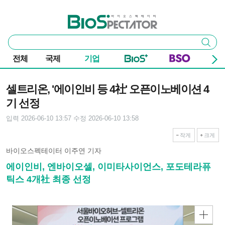
본문 바로가기
주요 메뉴
바이오스펙테이터
통
검색
합
검
전체
국제
기업
색
기사본문
셀트리온, '에이인비 등 4社' 오픈이노베이션 4
기 선정
입력 2026-06-10 13:57
수정 2026-06-10 13:58
작게
크게
바이오스펙테이터 이주연 기자
에이인비, 엔바이오셀, 이미타사이언스, 포도테라퓨
틱스 4개社 최종 선정