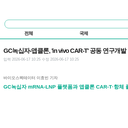
본문 바로가기
주요 메뉴
통
합
검
전체
국제
색
기사본문
GC녹십자-앱클론, 'in vivo CAR-T' 공동 연구개발
입력 2026-06-17 10:25
수정 2026-06-17 10:25
바이오스펙테이터 이효빈 기자
GC녹십자 mRNA-LNP 플랫폼과 앱클론 CAR-T·항체 