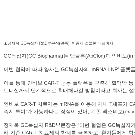
▲정재욱 GC녹십자 R&D부문장(왼쪽), 이종서 앱클론 대표이사
GC녹십자(GC Biopharma)는 앱클론(AbClon)과 인비보
이번 협약에 따라 양사는 GC녹십자의 ‘mRNA-LNP’ 플랫
이를 통해 인비보 CAR-T 공동 플랫폼을 구축해 혈액암 등
트너십까지 단계적으로 확대해나갈 방침이라고 회사는 설
인비보 CAR-T 치료제는 mRNA를 이용해 체내 T세포가 CA
즉시 투여’가 가능하다는 장점이 있어, 기존 엑스비보(ex v
정재욱 GC녹십자 R&D부문장은 “이번 협업은 GC녹십자가
해 기존 CAR-T 치료제의 한계를 극복하고, 환자들에게 