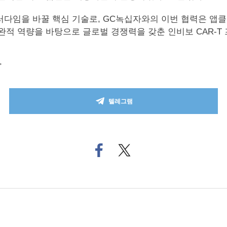
러다임을 바꿀 핵심 기술로, GC녹십자와의 이번 협력은 앱클
보완적 역량을 바탕으로 글로벌 경쟁력을 갖춘 인비보 CAR-
>
텔레그램
페
트위
이
터로
스
기사
북
공유
으
하기
로
기
사
공