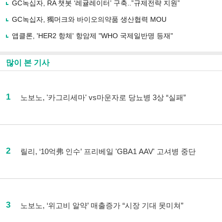
GC녹십자, RA 챗봇 ‘레귤레이터’ 구축..”규제전략 지원”
GC녹십자, 獨머크와 바이오의약품 생산협력 MOU
앱클론, 'HER2 항체' 항암제 "WHO 국제일반명 등재"
많이 본 기사
1
노보노, '카그리세마' vs마운자로 당뇨병 3상 “실패”
2
릴리, ‘10억弗 인수’ 프리베일 'GBA1 AAV' 고셔병 중단
3
노보노, ‘위고비 알약’ 매출증가 “시장 기대 못미쳐”