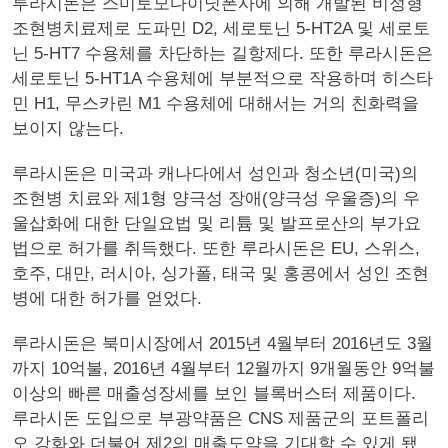
루라시돈은 스미토모다이닛폰사에 의해 개발된 비정형
조현병치료제로 도파민 D2, 세로토닌 5-HT2A 및 세로토
닌 5-HT7 수용체를 차단하는 길항제다. 또한 루라시돈은
세로토닌 5-HT1A 수용체에 부분적으로 작용하며 히스타
민 H1, 무스카린 M1 수용체에 대해서는 거의 친화력을
보이지 않는다.
루라시돈은 미국과 캐나다에서 성인과 청소년(미국)의
조현병 치료와 제1형 양극성 장애(양극성 우울증)의 우
울삽화에 대한 단일요법 및 리튬 및 발프로산의 부가요
법으로 허가를 취득했다. 또한 루라시돈은 EU, 스위스,
호주, 대만, 러시아, 싱가폴, 태국 및 홍콩에서 성인 조현
병에 대한 허가를 얻었다.
루라시돈은 북미시장에서 2015년 4월부터 2016년도 3월
까지 10억불, 2016년 4월부터 12월까지 9개월동안 9억불
이상의 빠른 매출성장세를 보인 블록버스터 제품이다.
루라시돈 도입으로 부광약품은 CNS 제품군의 포트폴리
오 강화와 더불어 제2의 매출도약을 기대할 수 있게 됐