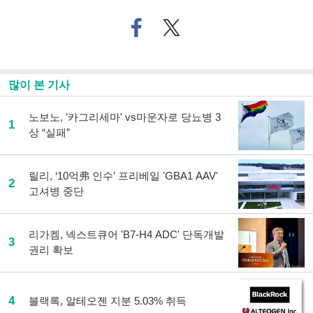
페
트위
이
터로
스
기사
북
공유
으
하기
많이 본 기사
로
기
사
노보노, '카그리세마' vs마운자로 당뇨병 3
1
공
상 “실패”
유
하
기
릴리, ‘10억弗 인수’ 프리베일 'GBA1 AAV'
2
고셔병 중단
리가켐, 넥스트큐어 'B7-H4 ADC' 단독개발
3
권리 확보
4
블랙록, 알테오젠 지분 5.03% 취득