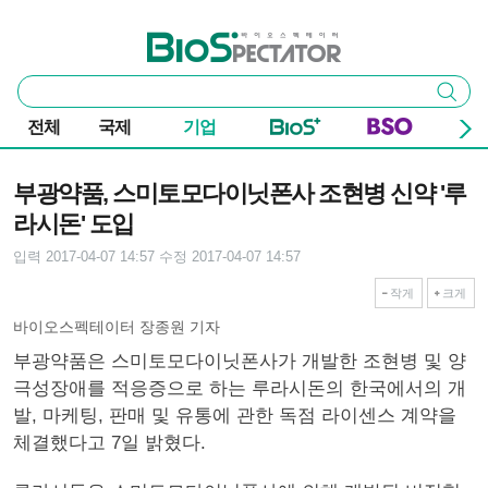
본문 바로가기
주요 메뉴
바이오스펙테이터
통
검색
합
검
전체
국제
기업
색
기사본문
부광약품, 스미토모다이닛폰사 조현병 신약 '루
라시돈' 도입
입력 2017-04-07 14:57
수정 2017-04-07 14:57
작게
크게
바이오스펙테이터 장종원 기자
부광약품은 스미토모다이닛폰사가 개발한 조현병 및 양
극성장애를 적응증으로 하는 루라시돈의 한국에서의 개
발, 마케팅, 판매 및 유통에 관한 독점 라이센스 계약을
체결했다고 7일 밝혔다.