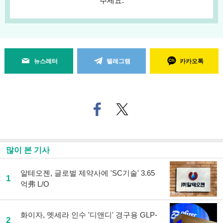
주세요.
뉴스레터
텔레그램
카카오톡
페
트위
이
터로
스
기사
북
공유
으
하기
많이 본 기사
로
기
사
알테오젠, 글로벌 제약사에 'SC기술' 3.65
1
공
억弗 L/O
유
하
기
화이자, 멧세라 인수 '디앤디' 경구용 GLP-
2