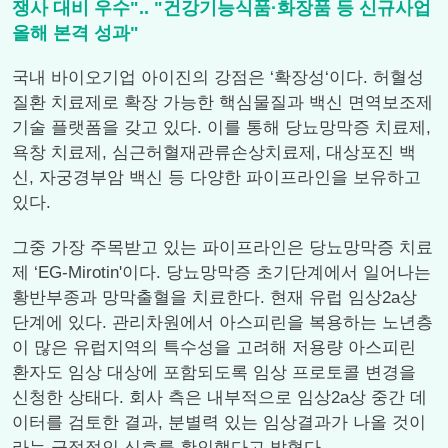
쟁사 대비 우수".. "건강기능식품·화장품 등 신규사업
올해 본격 성과"
국내 바이오기업 아이진의 강점은 ‘확장성‘이다. 허혈성
질환 치료제로 확장 가능한 핵심물질과 백신 면역보조제
기술 플랫폼을 갖고 있다. 이를 통해 당뇨망막증 치료제,
욕창 치료제, 심근허혈재관류손상치료제, 대상포진 백
신, 자궁경부암 백신 등 다양한 파이프라인을 보유하고
있다.
그중 가장 주목받고 있는 파이프라인은 당뇨망막증 치료
제 ‘EG-Mirotin'이다. 당뇨망막증 초기단계에서 일어나는
황반부종과 망막출혈을 치료한다. 현재 유럽 임상2a상
단계에 있다. 관리차원에서 아스피린을 복용하는 노년층
이 많은 유럽지역의 특수성을 고려해 저용량 아스피린
환자도 임상 대상에 포함되도록 임상 프로토콜 변경을
신청한 상태다. 회사 측은 내부적으로 임상2a상 중간 데
이터를 검토한 결과, 분별력 있는 임상결과가 나올 것이
라는 긍정적인 신호를 확인했다고 밝혔다.