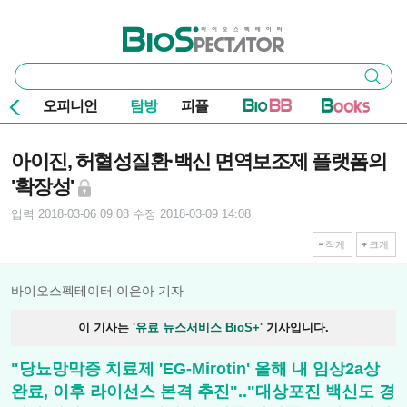
본문 바로가기
주요 메뉴
바이오스펙테이터
통
검색
합
검
오피니언
탐방
피플
색
기사본문
아이진, 허혈성질환·백신 면역보조제 플랫폼의
'확장성'
입력 2018-03-06 09:08
수정 2018-03-09 14:08
작게
크게
바이오스펙테이터 이은아 기자
이 기사는
'유료 뉴스서비스 BioS+'
기사입니다.
"당뇨망막증 치료제 'EG-Mirotin' 올해 내 임상2a상
완료, 이후 라이선스 본격 추진".."대상포진 백신도 경