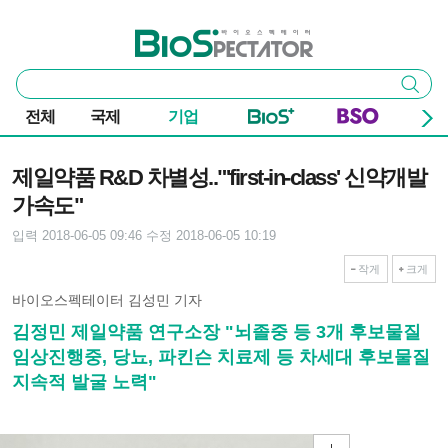
본문 바로가기
주요 메뉴
바이오스펙테이터
통
검색
합
검
전체
국제
기업
색
기사본문
제일약품 R&D 차별성.."'first-in-class' 신약개발
가속도"
입력 2018-06-05 09:46
수정 2018-06-05 10:19
작게
크게
바이오스펙테이터 김성민 기자
김정민 제일약품 연구소장 "뇌졸중 등 3개 후보물질
임상진행중, 당뇨, 파킨슨 치료제 등 차세대 후보물질
지속적 발굴 노력"