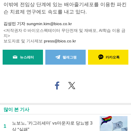
이밖에 전임상 단계에 있는 배아줄기세포를 이용한 파킨
슨 치료제 연구에도 속도를 내고 있다.
김성민 기자
sungmin.kim@bios.co.kr
<저작권자 © 바이오스펙테이터 무단전재 및 재배포, AI학습 이용 금
지>
보도자료 및 기사제보
press@bios.co.kr
뉴스레터
텔레그램
카카오톡
페
트위
이
터로
스
기사
북
공유
으
하기
많이 본 기사
로
기
사
노보노, '카그리세마' vs마운자로 당뇨병 3
1
공
상 “실패”