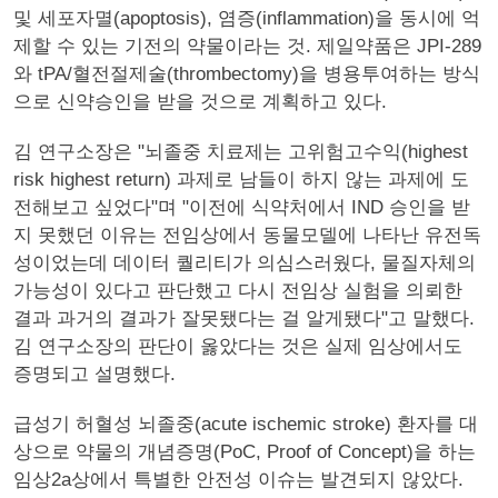
및 세포자멸(apoptosis), 염증(inflammation)을 동시에 억
제할 수 있는 기전의 약물이라는 것. 제일약품은 JPI-289
와 tPA/혈전절제술(thrombectomy)을 병용투여하는 방식
으로 신약승인을 받을 것으로 계획하고 있다.
김 연구소장은 "뇌졸중 치료제는 고위험고수익(highest
risk highest return) 과제로 남들이 하지 않는 과제에 도
전해보고 싶었다"며 "이전에 식약처에서 IND 승인을 받
지 못했던 이유는 전임상에서 동물모델에 나타난 유전독
성이었는데 데이터 퀄리티가 의심스러웠다, 물질자체의
가능성이 있다고 판단했고 다시 전임상 실험을 의뢰한
결과 과거의 결과가 잘못됐다는 걸 알게됐다"고 말했다.
김 연구소장의 판단이 옳았다는 것은 실제 임상에서도
증명되고 설명했다.
급성기 허혈성 뇌졸중(acute ischemic stroke) 환자를 대
상으로 약물의 개념증명(PoC, Proof of Concept)을 하는
임상2a상에서 특별한 안전성 이슈는 발견되지 않았다.