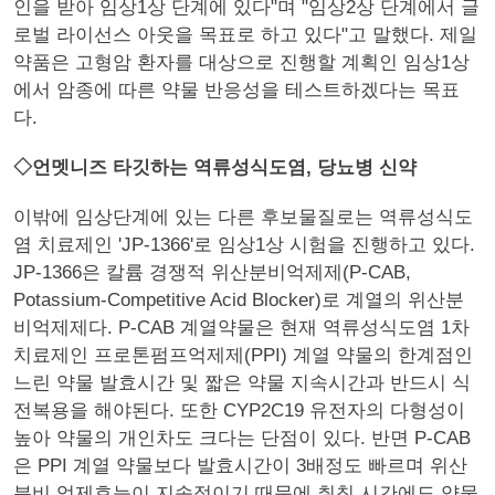
인을 받아 임상1상 단계에 있다"며 "임상2상 단계에서 글
로벌 라이선스 아웃을 목표로 하고 있다"고 말했다. 제일
약품은 고형암 환자를 대상으로 진행할 계획인 임상1상
에서 암종에 따른 약물 반응성을 테스트하겠다는 목표
다.
◇언멧니즈 타깃하는 역류성식도염, 당뇨병 신약
이밖에 임상단계에 있는 다른 후보물질로는 역류성식도
염 치료제인 'JP-1366'로 임상1상 시험을 진행하고 있다.
JP-1366은 칼륨 경쟁적 위산분비억제제(P-CAB,
Potassium-Competitive Acid Blocker)로 계열의 위산분
비억제제다. P-CAB 계열약물은 현재 역류성식도염 1차
치료제인 프로톤펌프억제제(PPI) 계열 약물의 한계점인
느린 약물 발효시간 및 짧은 약물 지속시간과 반드시 식
전복용을 해야된다. 또한 CYP2C19 유전자의 다형성이
높아 약물의 개인차도 크다는 단점이 있다. 반면 P-CAB
은 PPI 계열 약물보다 발효시간이 3배정도 빠르며 위산
분비 억제효능이 지속적이기 때문에 취침 시간에도 약물