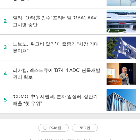
유
하
기
릴리, ‘10억弗 인수’ 프리베일 'GBA1 AAV'
2
고셔병 중단
노보노, ‘위고비 알약’ 매출증가 “시장 기대
3
못미쳐”
리가켐, 넥스트큐어 'B7-H4 ADC' 단독개발
4
권리 확보
‘CDMO’ 中우시앱텍, 론자 앞질러..상반기
5
매출 “첫 우위”
PC버전
로그인