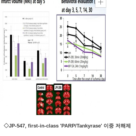
◇JP-547, first-in-class 'PARP/Tankyrase' 이중 저해제