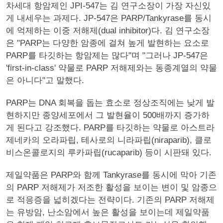
차세대 항암제인 JPI-547는 김 연구소장이 가장 자신있
게 내세우는 과제다. JP-547은 PARP/Tankyrase를 동시
에 억제하는 이중 저해제(dual inhibitor)다. 김 연구소장
은 "PARP는 다양한 암종에 걸쳐 높게 발현하는 요소로
PARP를 타깃하는 항암제는 많다"며 "그러나 JP-547은
'first-in-class' 약물로 PARP 저해제와는 동종계열의 약물
은 아니다"고 말했다.
PARP는 DNA 회복을 돕는 효소로 정상조직에는 낮게 발
현하지만 종양세포에서 그 발현율이 500배까지 증가하
게 된다고 강조했다. PARP를 타깃하는 약물로 아스트라
제네카의 오라파립, 테사로의 니라파립(niraparib), 클로
비스온콜로지의 루카파립(rucaparib) 등이 시판돼 있다.
제일약품은 PARP와 함께 Tankyrase를 동시에 막아 기존
의 PARP 저해제가 저조한 활성을 보이는 변이 및 암종으
로 적응증을 넓히겠다는 전략이다. 기존의 PARP 저해제
는 유방암, 난소암에서 높은 활성을 보이는데 제일약품