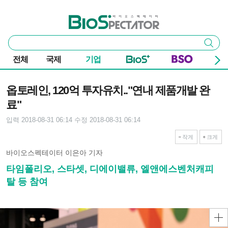
본문 바로가기
주요 메뉴
바이오스펙테이터
통
검색
합
검
전체
국제
기업
색
기사본문
옵토레인, 120억 투자유치.."연내 제품개발 완
료"
입력 2018-08-31 06:14
수정 2018-08-31 06:14
작게
크게
바이오스펙테이터 이은아 기자
타임폴리오, 스타셋, 디에이밸류, 엘앤에스벤처캐피
탈 등 참여