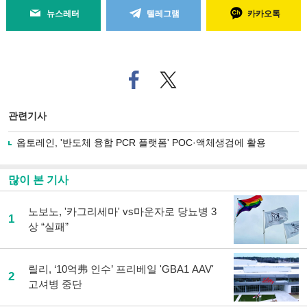
뉴스레터
텔레그램
카카오톡
페
트위
이
터로
스
기사
북
공유
관련기사
으
하기
로
옵토레인, '반도체 융합 PCR 플랫폼' POC·액체생검에 활용
기
사
공
많이 본 기사
유
하
노보노, '카그리세마' vs마운자로 당뇨병 3
기
1
상 “실패”
릴리, ‘10억弗 인수’ 프리베일 'GBA1 AAV'
2
고셔병 중단