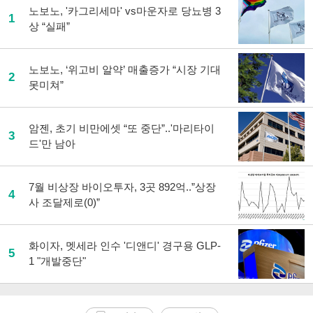
노보노, '카그리세마' vs마운자로 당뇨병 3
1
상 “실패”
노보노, ‘위고비 알약’ 매출증가 “시장 기대
2
못미쳐”
암젠, 초기 비만에셋 “또 중단”..'마리타이
3
드'만 남아
7월 비상장 바이오투자, 3곳 892억..”상장
4
사 조달제로(0)”
화이자, 멧세라 인수 '디앤디' 경구용 GLP-
5
1 "개발중단"