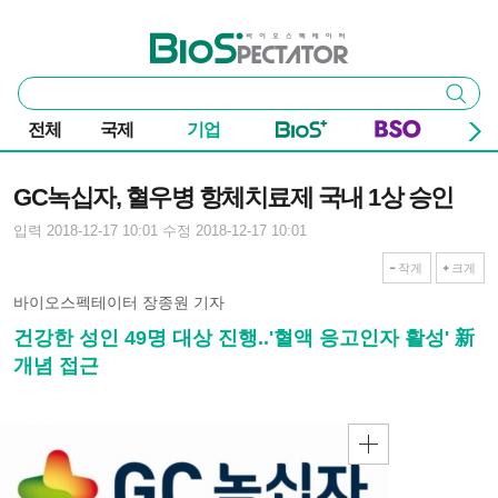
본문 바로가기
주요 메뉴
바이오스펙테이터
통
검색
합
검
전체
국제
기업
색
기사본문
GC녹십자, 혈우병 항체치료제 국내 1상 승인
입력 2018-12-17 10:01
수정 2018-12-17 10:01
작게
크게
바이오스펙테이터 장종원 기자
건강한 성인 49명 대상 진행..'혈액 응고인자 활성' 新
개념 접근