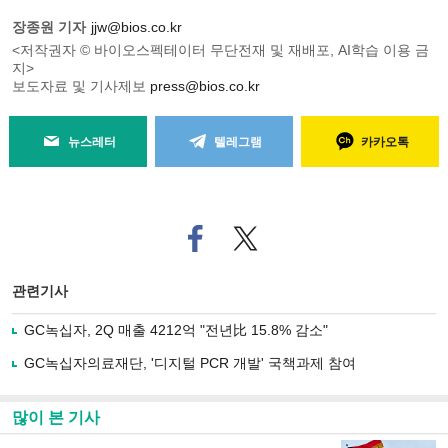
장종원 기자
jjw@bios.co.kr
<저작권자 © 바이오스펙테이터 무단전재 및 재배포, AI학습 이용 금
지>
보도자료 및 기사제보
press@bios.co.kr
뉴스레터
텔레그램
카카오톡
페
트위
이
터로
스
기사
북
공유
관련기사
으
하기
로
GC녹십자, 2Q 매출 4212억 "전년比 15.8% 감소"
기
사
GC녹십자의료재단, '디지털 PCR 개발' 국책과제 참여
공
유
하
많이 본 기사
기